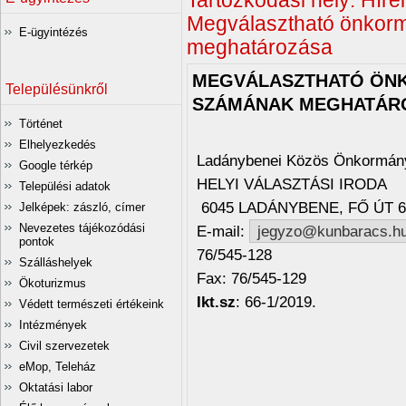
Tartózkodási hely:
Hírei
Megválasztható önkorm
E-ügyintézés
meghatározása
MEGVÁLASZTHATÓ ÖNK
Településünkről
SZÁMÁNAK MEGHATÁR
Történet
Elhelyezkedés
Ladánybenei Közös Önkormány
Google térkép
HELYI VÁLASZTÁSI IRODA
Települési adatok
6045 LADÁNYBENE, FŐ ÚT 6
Jelképek: zászló, címer
Nevezetes tájékozódási
E-mail:
jegyzo@kunbaracs.h
pontok
76/545-128
Szálláshelyek
Fax: 76/545-129
Ökoturizmus
Ikt.sz
: 66-1/2019.
Védett természeti értékeink
Intézmények
Civil szervezetek
eMop, Teleház
Oktatási labor