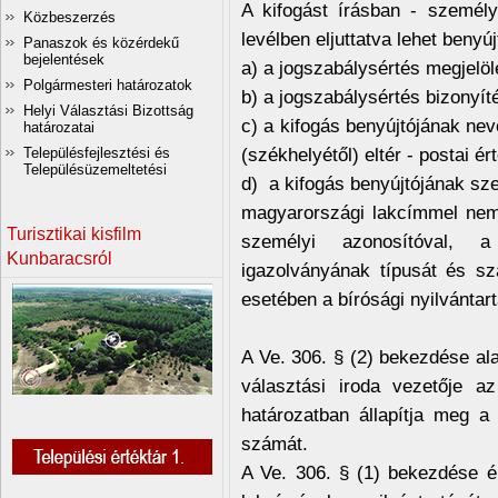
A kifogást írásban - személy
Közbeszerzés
levélben eljuttatva lehet benyúj
Panaszok és közérdekű
bejelentések
a) a jogszabálysértés megjelöl
Polgármesteri határozatok
b) a jogszabálysértés bizonyíté
Helyi Választási Bizottság
c) a kifogás benyújtójának nev
határozatai
(székhelyétől) eltér - postai ér
Településfejlesztési és
Településüzemeltetési
d) a kifogás benyújtójának szem
magyarországi lakcímmel nem
Turisztikai kisfilm
személyi azonosítóval, a
Kunbaracsról
igazolványának típusát és s
esetében a bírósági nyilvántar
A Ve. 306. § (2) bekezdése alapj
választási iroda vezetője a
határozatban állapítja meg a 
számát.
A Ve. 306. § (1) bekezdése é