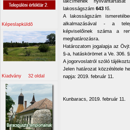
lakcímének nyilvántartásá
lakosságszám
643
fő.
A lakosságszám ismeretébe
alkalmazásával - a telepü
Képeslapküldõ
képviselőinek száma a rend
meghatározásra.
Határozatom jogalapja az Övjt.
§-a, hatáskörömet a Ve. 306. §
A jogorvoslatról szóló tájékozt
Jelen határozat közzététele h
Kiadvány 32 oldal
napja: 2019. február 11.
Kunbaracs, 2019. február 11.