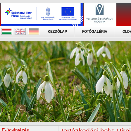
KEZDÕLAP
FOTÓGALÉRIA
OLD
E-ügyintézés