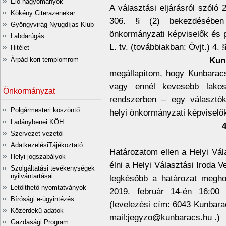
Élő hagyományok
A választási eljárásról szóló
Kökény Citerazenekar
306. § (2) bekezdésében 
Gyöngyvirág Nyugdíjas Klub
önkormányzati képviselők és p
Labdarúgás
L. tv. (továbbiakban: Övjt.) 4. 
Hitélet
Kun
Árpád kori templomrom
megállapítom, hogy Kunbarac
vagy ennél kevesebb lakos
Önkormányzat
rendszerben – egy választók
Polgármesteri köszöntő
helyi önkormányzati képvisel
Ladánybenei KÖH
4
Szervezet vezetői
AdatkezelésiTájékoztató
Határozatom ellen a Helyi Vál
Helyi jogszabályok
élni a Helyi Választási Iroda 
Szolgáltatási tevékenységek
nyilvántartásai
legkésőbb a határozat megho
Letölthető nyomtatványok
2019. február 14-én 16:00
Bírósági e-ügyintézés
(levelezési cím: 6043 Kunbara
Közérdekű adatok
mail:jegyzo@kunbaracs.hu .)
Gazdasági Program