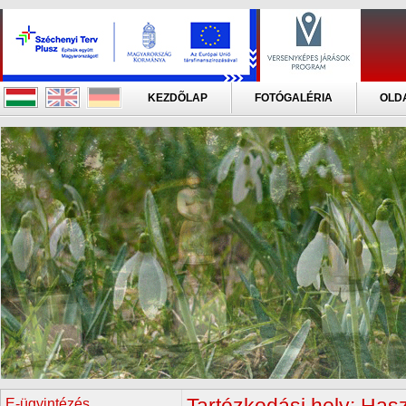
KEZDÕLAP
FOTÓGALÉRIA
OLD
E-ügyintézés