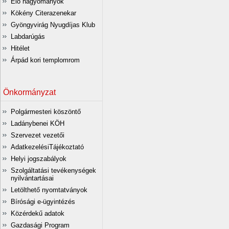
Élő hagyományok
Kökény Citerazenekar
Gyöngyvirág Nyugdíjas Klub
Labdarúgás
Hitélet
Árpád kori templomrom
Önkormányzat
Polgármesteri köszöntő
Ladánybenei KÖH
Szervezet vezetői
AdatkezelésiTájékoztató
Helyi jogszabályok
Szolgáltatási tevékenységek
nyilvántartásai
Letölthető nyomtatványok
Bírósági e-ügyintézés
Közérdekű adatok
Gazdasági Program