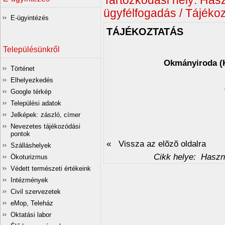
Tartózkodási hely:
Hasz
ügyfélfogadás / Tájéko
E-ügyintézés
TÁJÉKOZTATÁS
Településünkről
Okmányiroda (K
Történet
Elhelyezkedés
Google térkép
Települési adatok
Jelképek: zászló, címer
Nevezetes tájékozódási
pontok
« Vissza az elõzõ oldalra
Szálláshelyek
Cikk helye:
Haszno
Ökoturizmus
Védett természeti értékeink
Intézmények
Civil szervezetek
eMop, Teleház
Oktatási labor