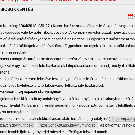
ZSICSÖKKENTÉS
2
 a Kormány
1364/2018. (VII. 27.) Korm. határozata
a téli rezsicsökkentés végrehajt
zükségessé váló további intézkedésekről. A Kormány egyetért azzal, hogy azok a 
távfűtéstől eltérő fűtőanyagot felhasználó háztartások is egyszeri természetbeni 
nek a fűtési költségek viselésével összefüggésben, amelyek a téli rezsicsökkentés
nem részesültek.
tbeni támogatás forrásbiztosításához felmérést végeznek a kormányhivatalok a n
gázzal vagy távfűtéssel fűtő háztartások településenkénti számáról, amelyet a Stati
enőriz.
a felmérés keretében lehetővé teszi, hogy a téli rezsicsökkentésben korábban ne
gáz- vagy távfűtéstől eltérő fűtőanyagot felhasználó háztartások
ptember 30-ig bejelentsék igényüket
.
ejelentéshez kitöltendő nyomtatvány átvehető és benyújtható a Ladánybenei Közö
ati Hivatal Kunbaracsi Kirendeltségénél munkaidőben. A nyomtatvány letölthető 
at honlapjáról is.
itt
s elektronikusan csak elektronikusan aláírt formában joghatályos! (
https://epapir
iszavdh.gov.hu/index
;
https://ohp-20.asp.lgov.hu/nyitolap
) Az önkormányzatok ö
anul továbbítják az igénybejelentéseket a Belügyminisztériumnak.