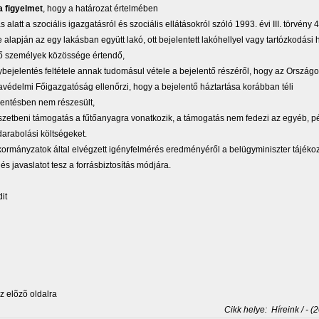
a figyelmet
, hogy a határozat értelmében
s alatt a szociális igazgatásról és szociális ellátásokról szóló 1993. évi III. törvény 4
alapján az egy lakásban együtt lakó, ott bejelentett lakóhellyel vagy tartózkodási h
ő személyek közössége értendő,
ybejelentés feltétele annak tudomásul vétele a bejelentő részéről, hogy az Ország
avédelmi Főigazgatóság ellenőrzi, hogy a bejelentő háztartása korábban téli
kentésben nem részesült,
szetbeni támogatás a fűtőanyagra vonatkozik, a támogatás nem fedezi az egyéb, p
 darabolási költségeket.
kormányzatok által elvégzett igényfelmérés eredményéről a belügyminiszter tájékoz
és javaslatot tesz a forrásbiztosítás módjára.
it
 elõzõ oldalra
Cikk helye:
Híreink / - (