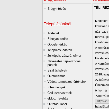
TÉLI RE
E-ügyintézés
Megjelent
Településünkről
követően s
gáz- vagy 
Történet
részesülje
Elhelyezkedés
korábban 
Google térkép
A természe
Települési adatok
vezetékes 
Jelképek: zászló, címer
Hivatal ell
Nevezetes tájékozódási
A Kormány 
pontok
vezetékes 
Szálláshelyek
2018. sze
Ökoturizmus
Az igényb
Védett természeti értékeink
Önkormányz
Intézmények
önkormányz
Civil szervezetek
A benyújtá
eMop, Teleház
https://n
Oktatási labor
haladéktal