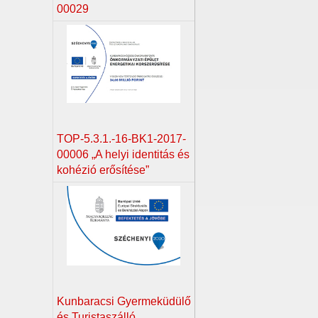
00029
TOP-5.3.1.-16-BK1-2017-
00006 „A helyi identitás és
kohézió erősítése”
Kunbaracsi Gyermeküdülő
és Turistaszálló