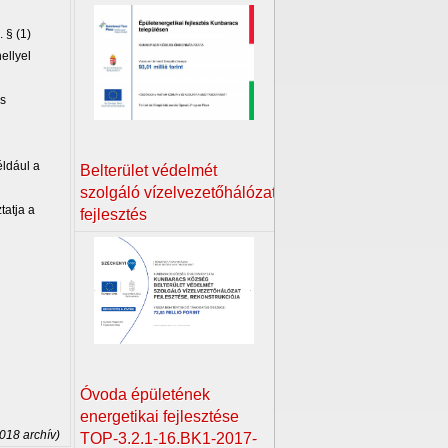
. § (1)
ellyel
os
éldául a
Belterület védelmét
szolgáló vízelvezetőhálózat
tatja a
fejlesztés
Óvoda épületének
energetikai fejlesztése
2018 archív)
TOP-3.2.1-16.BK1-2017-