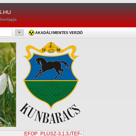
.HU
 honlapja
»
AKADÁLYMENTES VERZIÓ
EFOP_PLUSZ-3.1.3./TEF-