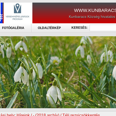
WWW.KUNBARACS
Kunbaracs Község hivatalos
KERESÉS:
FOTÓGALÉRIA
OLDALTÉRKÉP
ási hely:
Híreink / - (2018 archív) / Téli rezsicsökkentés