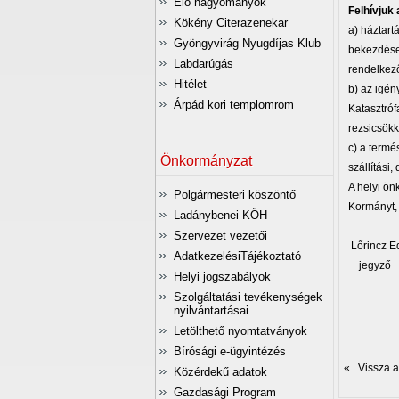
Élő hagyományok
Felhívjuk 
Kökény Citerazenekar
a) háztartá
Gyöngyvirág Nyugdíjas Klub
bekezdése 
Labdarúgás
rendelkez
Hitélet
b) az igén
Árpád kori templomrom
Katasztróf
rezsicsök
c) a termé
Önkormányzat
szállítási,
A helyi ön
Polgármesteri köszöntő
Kormányt, 
Ladánybenei KÖH
Szervezet vezetői
Lőrincz Ed
AdatkezelésiTájékoztató
jegyző
Helyi jogszabályok
Szolgáltatási tevékenységek
nyilvántartásai
Letölthető nyomtatványok
Bírósági e-ügyintézés
« Vissza az
Közérdekű adatok
Gazdasági Program