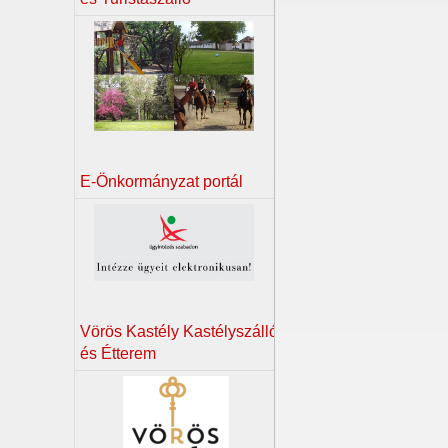
E-Önkormányzat portál
Vörös Kastély Kastélyszálló
és Étterem