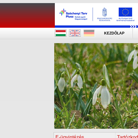
KEZDÕLAP
E-ügyintézés
Tartózkod