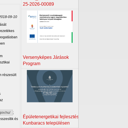
25-2026-00089
018-09-10
ását
vezetékes
támogatásban
ben
em
Versenyképes Járások
sztikai
Program
m részesült
s
az
.gov.hu/
;
Épületenergetikai fejlesztés
sszesítik és
Kunbaracs településen