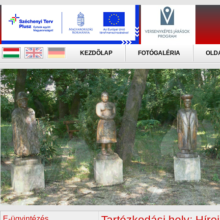
KEZDÕLAP
FOTÓGALÉRIA
OLD
E-ügyintézés