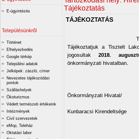
Tartózkodási hely:
Hírei
Tájékoztatás
E-ügyintézés
TÁJÉKOZTATÁS
Településünkről
Történet
Tájékoztatjuk a Tisztelt La
Elhelyezkedés
jogosultak
2018. augusz
Google térkép
önkormányzati hivatalban.
Települési adatok
Jelképek: zászló, címer
Nevezetes tájékozódási
pontok
/Ladány
Szálláshelyek
Önkormányzati Hivatal/
Ökoturizmus
Védett természeti értékeink
Kunbaracsi Kirendeltsége
Intézmények
Civil szervezetek
eMop, Teleház
Oktatási labor