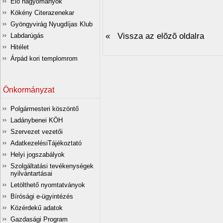
Élő hagyományok
Kökény Citerazenekar
Gyöngyvirág Nyugdíjas Klub
« Vissza az elõzõ oldalra
Labdarúgás
Hitélet
Árpád kori templomrom
Önkormányzat
Polgármesteri köszöntő
Ladánybenei KÖH
Szervezet vezetői
AdatkezelésiTájékoztató
Helyi jogszabályok
Szolgáltatási tevékenységek
nyilvántartásai
Letölthető nyomtatványok
Bírósági e-ügyintézés
Közérdekű adatok
Gazdasági Program