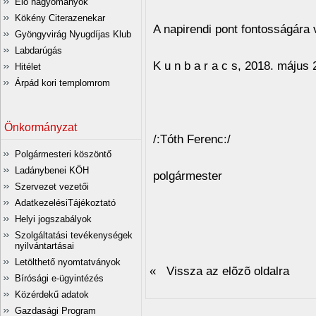
Élő hagyományok
Kökény Citerazenekar
A napirendi pont fontosságára va
Gyöngyvirág Nyugdíjas Klub
Labdarúgás
K u n b a r a c s, 2018. május 
Hitélet
Tisztel
Árpád kori templomrom
Önkormányzat
/:Tóth Ferenc:/
Polgármesteri köszöntő
Ladánybenei KÖH
polgármester
Szervezet vezetői
AdatkezelésiTájékoztató
Helyi jogszabályok
Szolgáltatási tevékenységek
nyilvántartásai
Letölthető nyomtatványok
« Vissza az elõzõ oldalra
Bírósági e-ügyintézés
Közérdekű adatok
Gazdasági Program