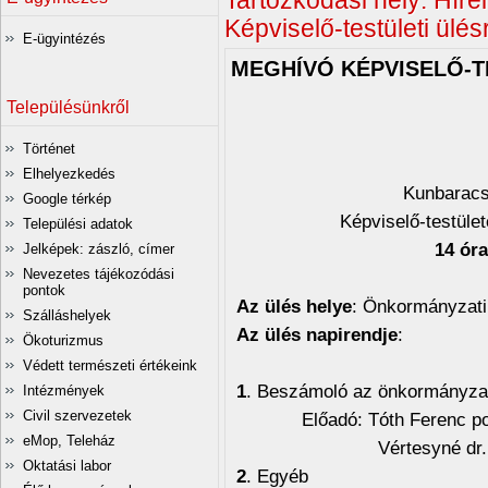
Tartózkodási hely:
Híre
Képviselő-testületi ülés
E-ügyintézés
MEGHÍVÓ KÉPVISELŐ-T
Településünkről
Történet
Elhelyezkedés
Kunbarac
Google térkép
Képviselő-testüle
Települési adatok
14 ór
Jelképek: zászló, címer
Nevezetes tájékozódási
pontok
Az ülés helye
: Önkormányzati
Szálláshelyek
Az ülés napirendje
:
Ökoturizmus
Védett természeti értékeink
1
. Beszámoló az önkormányzat
Intézmények
Civil szervezetek
Előadó: Tóth Ferenc pol
eMop, Teleház
Vértesyné dr. Klier Ir
Oktatási labor
2
. Egyéb