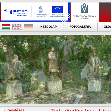
KEZDÕLAP
FOTÓGALÉRIA
OLD
E-ügyintézés