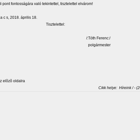
 pont fontosságára való tekintettel, tisztelettel elvárom!
 a c s, 2018. április 18.
sztelettel:
Tóth Ferenc:/
olgármester
 elõzõ oldalra
Cikk helye:
Híreink / - (