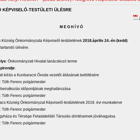
 KÉPVISELŐ-TESTÜLETI ÜLÉSRE
2
M E G H Í V Ó
 Község Önkormányzata Képviselő-testületének
2018.április 24.-én (kedd)
tartandó ülésére.
elye
: Önkormányzati Hivatal tanácskozó terme
apirendje
:
ati kiírás a Kunbaracsi Óvoda vezetői állásának betöltésére
óth Ferenc polgármester
i beiratkozás időpontjának meghatározása
óth Ferenc polgármester
racs Község Önkormányzat Képviselő-testületének 2018. évi munkaterve
óth Ferenc polgármester
egyháza és Térsége Feladatellátó Társulás döntéseinek jóváhagyása
óth Ferenc polgármester