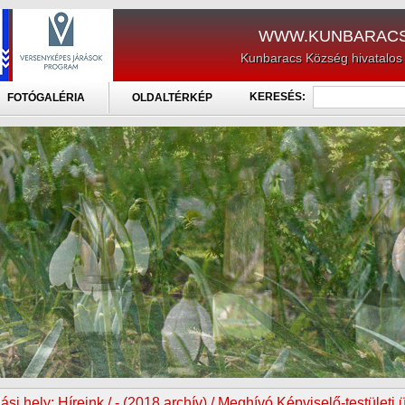
WWW.KUNBARACS
Kunbaracs Község hivatalos
KERESÉS:
FOTÓGALÉRIA
OLDALTÉRKÉP
ási hely:
Híreink / - (2018 archív) / Meghívó Képviselő-testületi 