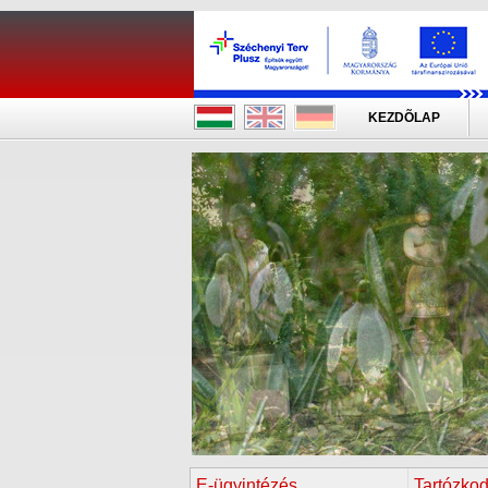
KEZDÕLAP
E-ügyintézés
Tartózkod