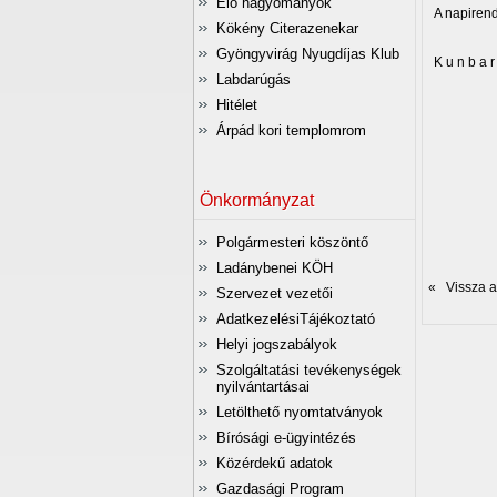
Élő hagyományok
A napirendi
Kökény Citerazenekar
Gyöngyvirág Nyugdíjas Klub
K u n b a r
Labdarúgás
Ti
Hitélet
Árpád kori templomrom
/:
p
Önkormányzat
Polgármesteri köszöntő
Ladánybenei KÖH
« Vissza az
Szervezet vezetői
AdatkezelésiTájékoztató
Helyi jogszabályok
Szolgáltatási tevékenységek
nyilvántartásai
Letölthető nyomtatványok
Bírósági e-ügyintézés
Közérdekű adatok
Gazdasági Program