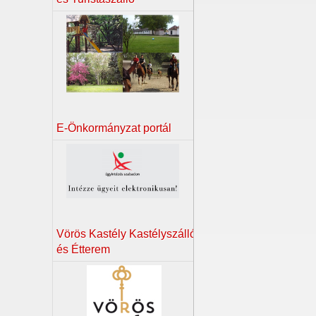
E-Önkormányzat portál
Vörös Kastély Kastélyszálló
és Étterem