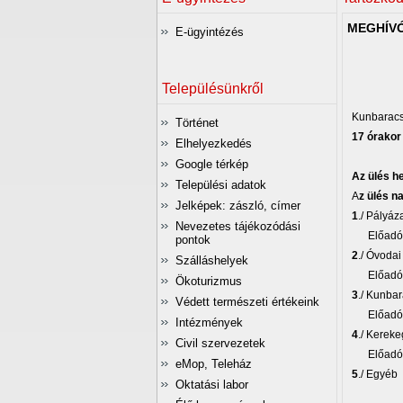
MEGHÍVÓ
E-ügyintézés
Településünkről
Kunbaracs
Történet
17 órakor
Elhelyezkedés
Google térkép
Az ülés h
Települési adatok
A
z ülés n
Jelképek: zászló, címer
1
./ Pályáz
Nevezetes tájékozódási
Előadó: T
pontok
2
./ Óvoda
Szálláshelyek
Előadó: T
Ökoturizmus
3
./ Kunba
Védett természeti értékeink
Előadó: T
Intézmények
4
./ Kerek
Civil szervezetek
Előadó: T
eMop, Teleház
5
./ Egyéb
Oktatási labor