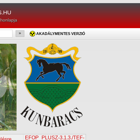
.HU
 honlapja
»
AKADÁLYMENTES VERZIÓ
EFOP_PLUSZ-3.1.3./TEF-
ülésre