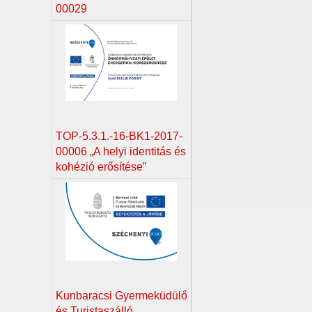
00029
TOP-5.3.1.-16-BK1-2017-
00006 „A helyi identitás és
kohézió erősítése”
Kunbaracsi Gyermeküdülő
és Turistaszálló