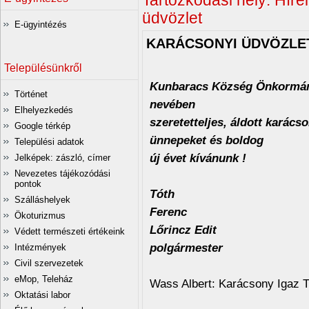
Tartózkodási hely:
Hírei
üdvözlet
E-ügyintézés
KARÁCSONYI ÜDVÖZLE
Településünkről
Kunbaracs Község Önkormá
Történet
nevében
Elhelyezkedés
szeretetteljes, áldott karácso
Google térkép
ünnepeket és boldog
Települési adatok
új évet kívánunk !
Jelképek: zászló, címer
Nevezetes tájékozódási
pontok
Tóth
Szálláshelyek
Fere
Ökoturizmus
Lőrincz Edit
Védett természeti értékeink
polgármest
Intézmények
Civil szervezetek
eMop, Teleház
Wass Albert: Karácsony Igaz 
Oktatási labor