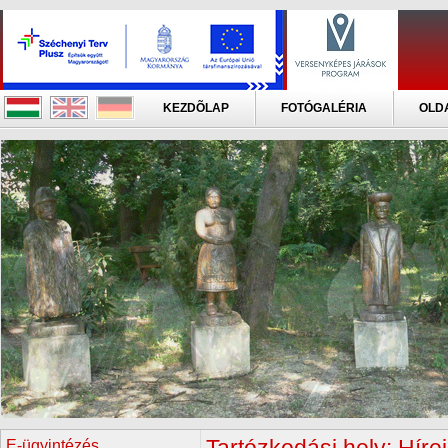
KEZDÕLAP
FOTÓGALÉRIA
OLD
E-ügyintézés