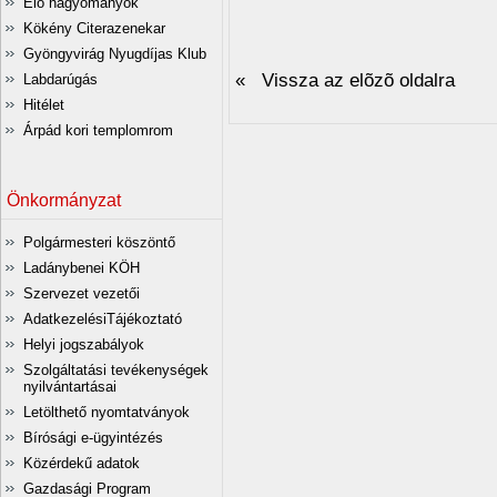
Élő hagyományok
Kökény Citerazenekar
Gyöngyvirág Nyugdíjas Klub
« Vissza az elõzõ oldalra
Labdarúgás
Hitélet
Árpád kori templomrom
Önkormányzat
Polgármesteri köszöntő
Ladánybenei KÖH
Szervezet vezetői
AdatkezelésiTájékoztató
Helyi jogszabályok
Szolgáltatási tevékenységek
nyilvántartásai
Letölthető nyomtatványok
Bírósági e-ügyintézés
Közérdekű adatok
Gazdasági Program