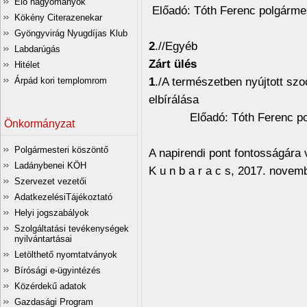
Élő hagyományok
Előadó: Tóth Ferenc polgárme
Kökény Citerazenekar
Gyöngyvirág Nyugdíjas Klub
2
.//Egyéb
Labdarúgás
Zárt ülés
Hitélet
1
./A természetben nyújtott szo
Árpád kori templomrom
elbírálása
Előadó: Tóth Ferenc pol
Önkormányzat
Polgármesteri köszöntő
A napirendi pont fontosságára va
Ladánybenei KÖH
K u n b a r a c s, 2017. novem
Szervezet vezetői
AdatkezelésiTájékoztató
Tisztel
Helyi jogszabályok
/:Tóth
Szolgáltatási tevékenységek
nyilvántartásai
polgá
Letölthető nyomtatványok
Bírósági e-ügyintézés
Közérdekű adatok
Gazdasági Program