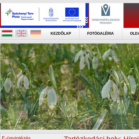
KEZDÕLAP
FOTÓGALÉRIA
OLD
E-ügyintézés