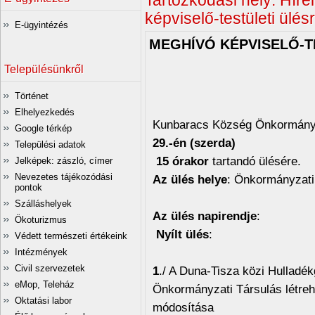
Tartózkodási hely:
Híre
képviselő-testületi ülés
E-ügyintézés
MEGHÍVÓ KÉPVISELŐ-T
Településünkről
Történet
Elhelyezkedés
Kunbaracs Község Önkormányz
Google térkép
29.-én (szerda)
Települési adatok
15 órakor
tartandó ülésére.
Jelképek: zászló, címer
Nevezetes tájékozódási
Az ülés helye
: Önkormányzat
pontok
Szálláshelyek
Az ülés napirendje
:
Ökoturizmus
Nyílt ülés
:
Védett természeti értékeink
Intézmények
Civil szervezetek
1
./ A Duna-Tisza közi Hulladé
eMop, Teleház
Önkormányzati Társulás létreh
Oktatási labor
módosítása