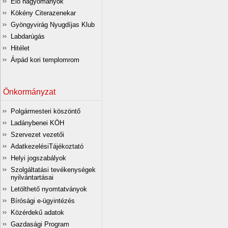
Élő hagyományok
Kökény Citerazenekar
Gyöngyvirág Nyugdíjas Klub
Labdarúgás
Hitélet
Árpád kori templomrom
Önkormányzat
Polgármesteri köszöntő
Ladánybenei KÖH
Szervezet vezetői
AdatkezelésiTájékoztató
Helyi jogszabályok
Szolgáltatási tevékenységek
nyilvántartásai
Letölthető nyomtatványok
Bírósági e-ügyintézés
Közérdekű adatok
Gazdasági Program