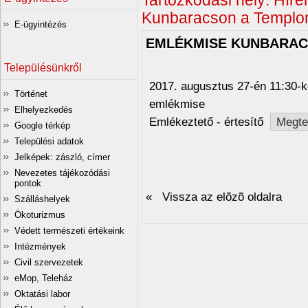
Tartózkodási hely:
Híre
Kunbaracson a Templ
E-ügyintézés
EMLÉKMISE KUNBARA
Településünkről
2017. augusztus 27-én 11:30-ko
Történet
emlékmise
Elhelyezkedés
Emlékeztető - értesítő
Megte
Google térkép
Települési adatok
Jelképek: zászló, címer
Nevezetes tájékozódási
pontok
« Vissza az elõzõ oldalra
Szálláshelyek
Ökoturizmus
Védett természeti értékeink
Intézmények
Civil szervezetek
eMop, Teleház
Oktatási labor