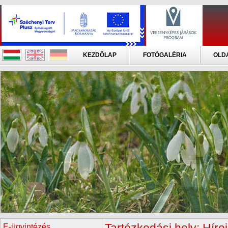
KEZDÕLAP
FOTÓGALÉRIA
OLD
E-ügyintézés