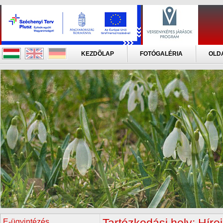
KEZDÕLAP
FOTÓGALÉRIA
OLD
E-ügyintézés