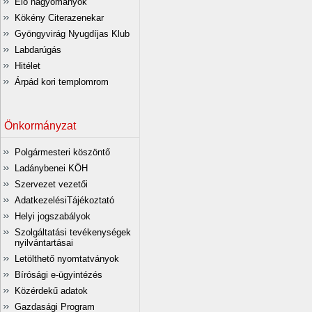
Élő hagyományok
Kökény Citerazenekar
Gyöngyvirág Nyugdíjas Klub
Labdarúgás
Hitélet
Árpád kori templomrom
Önkormányzat
Polgármesteri köszöntő
Ladánybenei KÖH
Szervezet vezetői
AdatkezelésiTájékoztató
Helyi jogszabályok
Szolgáltatási tevékenységek
nyilvántartásai
Letölthető nyomtatványok
Bírósági e-ügyintézés
Közérdekű adatok
Gazdasági Program