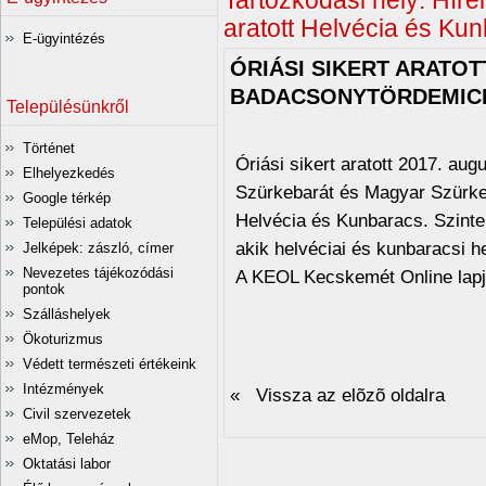
Tartózkodási hely:
Hírei
aratott Helvécia és K
E-ügyintézés
ÓRIÁSI SIKERT ARATO
BADACSONYTÖRDEMIC
Településünkről
Történet
Óriási sikert aratott 2017. a
Elhelyezkedés
Szürkebarát és Magyar Szürk
Google térkép
Helvécia és Kunbaracs. Szinte 
Települési adatok
akik helvéciai és kunbaracsi h
Jelképek: zászló, címer
Nevezetes tájékozódási
A KEOL Kecskemét Online lapj
pontok
Szálláshelyek
Ökoturizmus
Védett természeti értékeink
Intézmények
« Vissza az elõzõ oldalra
Civil szervezetek
eMop, Teleház
Oktatási labor