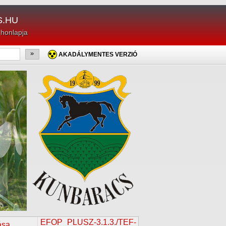
.HU
 honlapja
»
AKADÁLYMENTES VERZIÓ
EFOP_PLUSZ-3.1.3./TEF-
ása