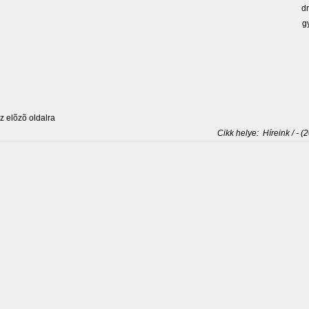
dr
g
 elõzõ oldalra
Cikk helye:
Híreink / - (