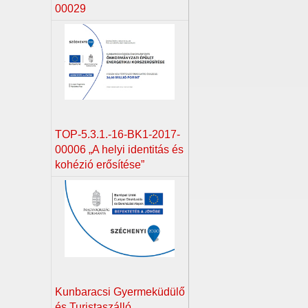
00029
TOP-5.3.1.-16-BK1-2017-
00006 „A helyi identitás és
kohézió erősítése”
Kunbaracsi Gyermeküdülő
és Turistaszálló