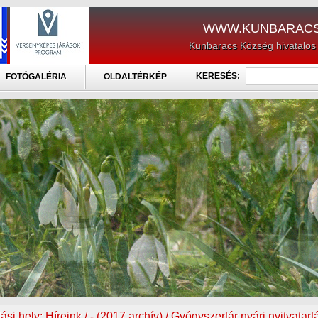
WWW.KUNBARACS
Kunbaracs Község hivatalos
KERESÉS:
FOTÓGALÉRIA
OLDALTÉRKÉP
ási hely:
Híreink / - (2017 archív) / Gyógyszertár nyári nyitvatart