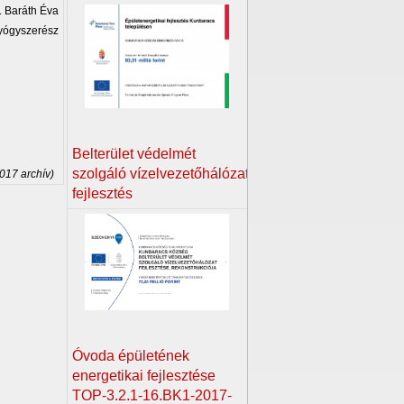
. Baráth Éva
yógyszerész
Belterület védelmét
szolgáló vízelvezetőhálózat
2017 archív)
fejlesztés
Óvoda épületének
energetikai fejlesztése
TOP-3.2.1-16.BK1-2017-