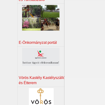
E-Önkormányzat portál
Vörös Kastély Kastélyszálló
és Étterem