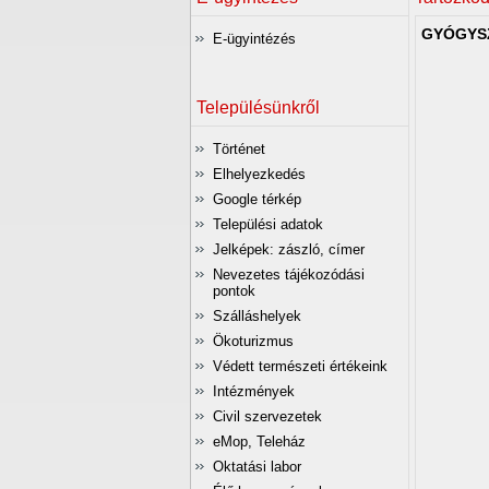
GYÓGYSZ
E-ügyintézés
Településünkről
Történet
Elhelyezkedés
Google térkép
Települési adatok
Jelképek: zászló, címer
Nevezetes tájékozódási
pontok
Szálláshelyek
Ökoturizmus
Védett természeti értékeink
Intézmények
Civil szervezetek
eMop, Teleház
Oktatási labor