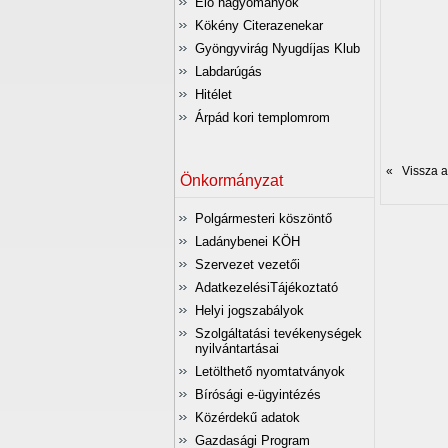
Élő hagyományok
Kökény Citerazenekar
Gyöngyvirág Nyugdíjas Klub
Labdarúgás
Hitélet
Árpád kori templomrom
« Vissza az
Önkormányzat
Polgármesteri köszöntő
Ladánybenei KÖH
Szervezet vezetői
AdatkezelésiTájékoztató
Helyi jogszabályok
Szolgáltatási tevékenységek
nyilvántartásai
Letölthető nyomtatványok
Bírósági e-ügyintézés
Közérdekű adatok
Gazdasági Program