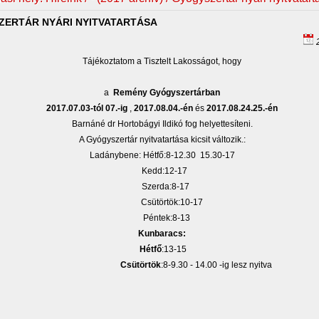
ERTÁR NYÁRI NYITVATARTÁSA
2
Tájékoztatom a Tisztelt Lakosságot, hogy
a
Remény Gyógyszertárban
2017.07.03-tól 07.-ig
,
2017.08.04.-én
és
2017.08.24.25.-én
Barnáné dr Hortobágyi Ildikó fog helyettesíteni.
A Gyógyszertár nyitvatartása kicsit változik.:
Ladánybene: Hétfő:8-12.30 15.30-17
Kedd:12-17
Szerda:8-17
Csütörtök:10-17
Péntek:8-13
Kunbaracs:
Hétfő
:13-15
Csütörtök
:8-9.30 - 14.00 -ig lesz nyitva