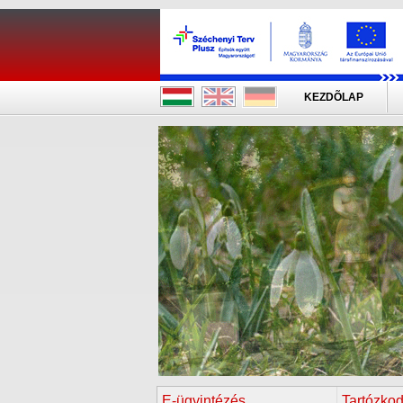
KEZDÕLAP
E-ügyintézés
Tartózkod