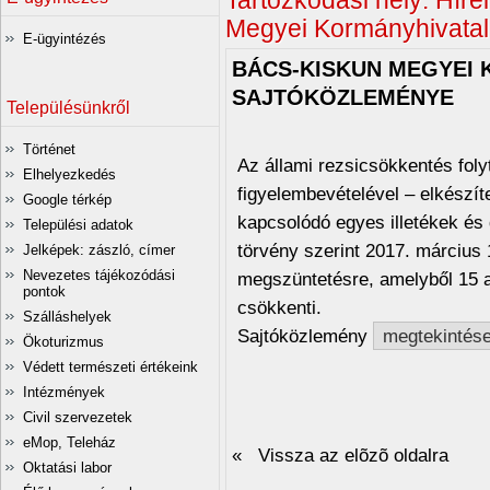
Tartózkodási hely:
Híre
Megyei Kormányhivatal
E-ügyintézés
BÁCS-KISKUN MEGYEI 
SAJTÓKÖZLEMÉNYE
Településünkről
Történet
Az állami rezsicsökkentés foly
Elhelyezkedés
figyelembevételével – elkészít
Google térkép
kapcsolódó egyes illetékek és 
Települési adatok
törvény szerint 2017. március 1
Jelképek: zászló, címer
Nevezetes tájékozódási
megszüntetésre, amelyből 15 a
pontok
csökkenti.
Szálláshelyek
Sajtóközlemény
megtekintés
Ökoturizmus
Védett természeti értékeink
Intézmények
Civil szervezetek
eMop, Teleház
« Vissza az elõzõ oldalra
Oktatási labor