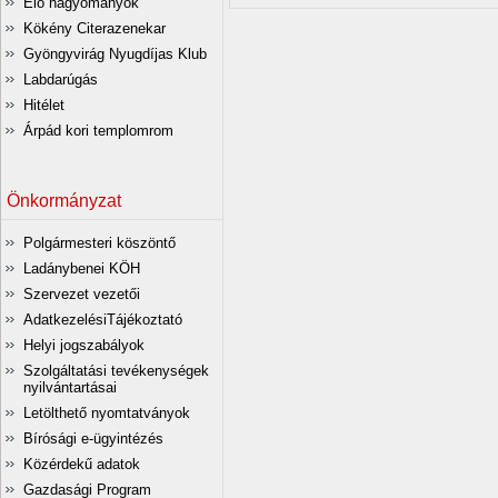
Élő hagyományok
Kökény Citerazenekar
Gyöngyvirág Nyugdíjas Klub
Labdarúgás
Hitélet
Árpád kori templomrom
Önkormányzat
Polgármesteri köszöntő
Ladánybenei KÖH
Szervezet vezetői
AdatkezelésiTájékoztató
Helyi jogszabályok
Szolgáltatási tevékenységek
nyilvántartásai
Letölthető nyomtatványok
Bírósági e-ügyintézés
Közérdekű adatok
Gazdasági Program