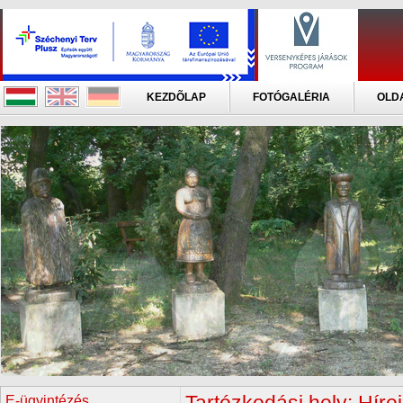
KEZDÕLAP
FOTÓGALÉRIA
OLD
E-ügyintézés