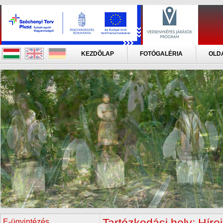
KEZDÕLAP
FOTÓGALÉRIA
OLD
E-ügyintézés