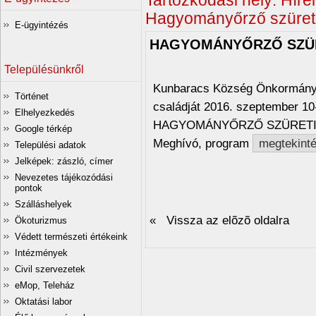
Tartózkodási hely:
Hírei
Hagyományőrző szüret
E-ügyintézés
HAGYOMÁNYŐRZŐ SZÜ
Településünkről
Kunbaracs Község Önkormányza
Történet
családját 2016. szeptember 1
Elhelyezkedés
HAGYOMÁNYŐRZŐ SZÜRETI
Google térkép
Meghívó, program
megtekint
Települési adatok
Jelképek: zászló, címer
Nevezetes tájékozódási
pontok
Szálláshelyek
« Vissza az elõzõ oldalra
Ökoturizmus
Védett természeti értékeink
Intézmények
Civil szervezetek
eMop, Teleház
Oktatási labor