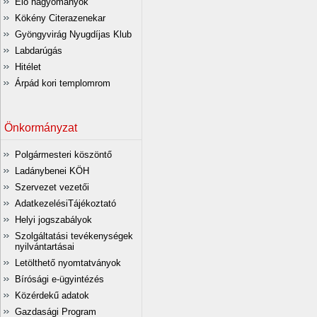
Élő hagyományok
Kökény Citerazenekar
Gyöngyvirág Nyugdíjas Klub
Labdarúgás
Hitélet
Árpád kori templomrom
Önkormányzat
Polgármesteri köszöntő
Ladánybenei KÖH
Szervezet vezetői
AdatkezelésiTájékoztató
Helyi jogszabályok
Szolgáltatási tevékenységek
nyilvántartásai
Letölthető nyomtatványok
Bírósági e-ügyintézés
Közérdekű adatok
Gazdasági Program