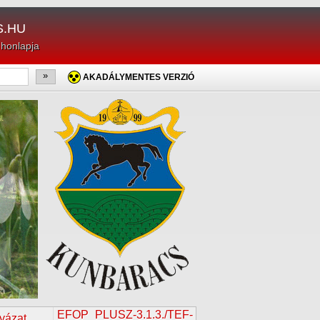
.HU
 honlapja
»
AKADÁLYMENTES VERZIÓ
EFOP_PLUSZ-3.1.3./TEF-
lyázat