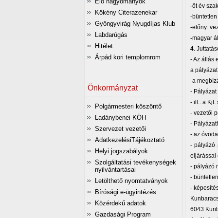
Élő hagyományok
-öt év sz
Kökény Citerazenekar
-büntetlen
Gyöngyvirág Nyugdíjas Klub
-előny: ve
Labdarúgás
-
magyar á
Hitélet
4
. Juttatá
Árpád kori templomrom
- Az állás 
a pályázat
-a megbízá
Önkormányzat
- Pályázat
- ill.: a Kjt
Polgármesteri köszöntő
- vezetői 
Ladánybenei KÖH
- Pályázat
Szervezet vezetői
- az óvoda
AdatkezelésiTájékoztató
- pályázó 
Helyi jogszabályok
eljárással
Szolgáltatási tevékenységek
- pályázó 
nyilvántartásai
- büntetle
Letölthető nyomtatványok
- képesíté
Bírósági e-ügyintézés
Kunbaracs
Közérdekű adatok
6043 Kunba
Gazdasági Program