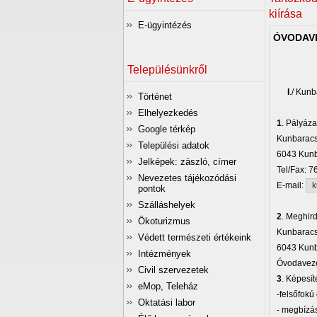
kiírása
E-ügyintézés
ÓVODAVE
Településünkről
I
./ Kun
Történet
Elhelyezkedés
1
. Pályáza
Google térkép
Kunbaracs
Települési adatok
6043 Kunba
Jelképek: zászló, címer
Tel/Fax: 
Nevezetes tájékozódási
E-mail:
k
pontok
Szálláshelyek
2
. Meghird
Ökoturizmus
Kunbaracs
Védett természeti értékeink
6043 Kunba
Intézmények
Óvodavez
Civil szervezetek
3
. Képesít
eMop, Teleház
-felsőfok
Oktatási labor
- megbízá