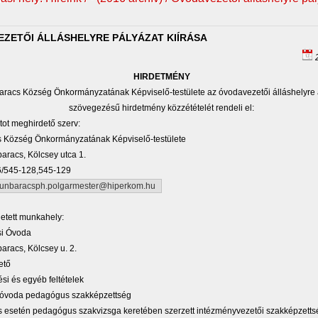
ZETŐI ÁLLÁSHELYRE PÁLYÁZAT KIÍRÁSA
2
HIRDETMÉNY
baracs Község Önkormányzatának Képviselő-testülete az óvodavezetői álláshelyre 
szövegezésű hirdetmény közzétételét rendeli el:
tot meghirdető szerv:
 Község Önkormányzatának Képviselő-testülete
racs, Kölcsey utca 1.
76/545-128,545-129
unbaracsph.polgarmester@hiperkom.hu
etett munkahely:
i Óvoda
racs, Kölcsey u. 2.
ető
ési és egyéb feltételek
ú óvoda pedagógus szakképzettség
s esetén pedagógus szakvizsga keretében szerzett intézményvezetői szakképzetts