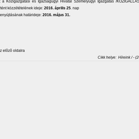
t a Közigazgatási és Igazságügyi Hivatal Személyügyi Igazgatás /KÖZIGÁLLÁS/
rtént közzétételének ideje:
2016. április 25
. nap
enyújtásának határideje:
2016. május 31.
 elõzõ oldalra
Cikk helye:
Híreink / - (