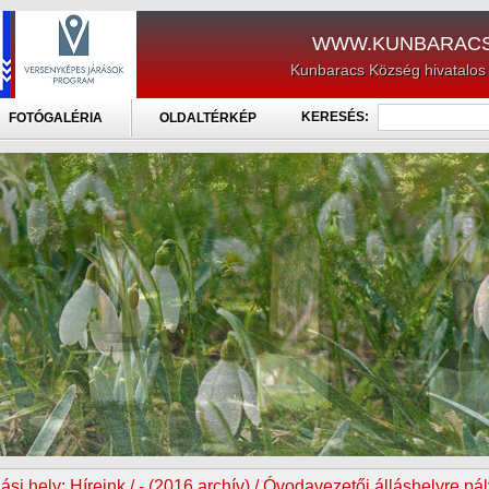
WWW.KUNBARACS
Kunbaracs Község hivatalos
KERESÉS:
FOTÓGALÉRIA
OLDALTÉRKÉP
ási hely:
Híreink / - (2016 archív) / Óvodavezetői álláshelyre pá