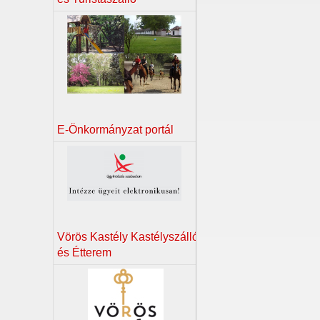
E-Önkormányzat portál
Vörös Kastély Kastélyszálló
és Étterem