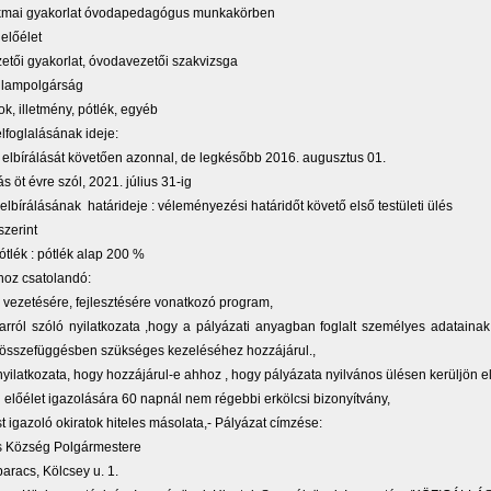
akmai gyakorlat óvodapedagógus munkakörben
 előélet
zetői gyakorlat, óvodavezetői szakvizsga
llampolgárság
sok, illetmény, pótlék, egyéb
elfoglalásának ideje:
 elbírálását követően azonnal, de legkésőbb 2016. augusztus 01.
s öt évre szól, 2021. július 31-ig
 elbírálásának határideje : véleményezési határidőt követő első testületi ülés
. szerint
pótlék : pótlék alap 200 %
hoz csatolandó:
 vezetésére, fejlesztésére vonatkozó program,
arról szóló nyilatkozata ,hogy a pályázati anyagban foglalt személyes adatainak
 összefüggésben szükséges kezeléséhez hozzájárul.,
nyilatkozata, hogy hozzájárul-e ahhoz , hogy pályázata nyilvános ülésen kerüljön el
n előélet igazolására 60 napnál nem régebbi erkölcsi bizonyítvány,
st igazoló okiratok hiteles másolata,- Pályázat címzése:
 Község Polgármestere
racs, Kölcsey u. 1.