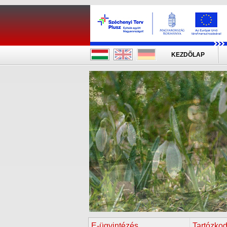
KEZDÕLAP
E-ügyintézés
Tartózkod