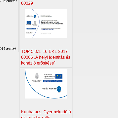
 internetes
00029
2016 archív)
TOP-5.3.1.-16-BK1-2017-
00006 „A helyi identitás és
kohézió erősítése”
Kunbaracsi Gyermeküdülő
és Turistaszálló