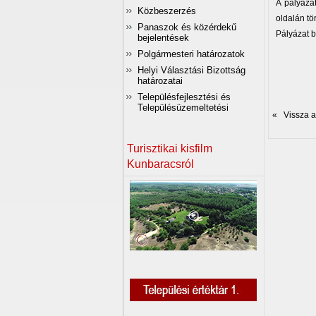
A pályáza
Közbeszerzés
oldalán tö
Panaszok és közérdekű
Pályázat b
bejelentések
Polgármesteri határozatok
Helyi Választási Bizottság
határozatai
Településfejlesztési és
Településüzemeltetési
« Vissza az
Turisztikai kisfilm
Kunbaracsról