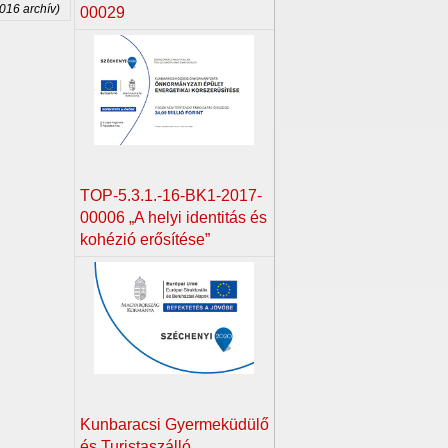
2016 archív)
00029
TOP-5.3.1.-16-BK1-2017-
00006 „A helyi identitás és
kohézió erősítése”
Kunbaracsi Gyermeküdülő
és Turistaszálló