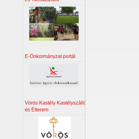
E-Önkormányzat portál
Vörös Kastély Kastélyszálló
és Étterem