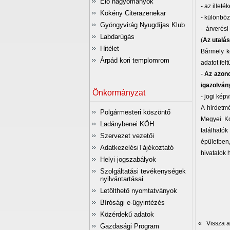
Élő hagyományok
- az illeté
Kökény Citerazenekar
- különböz
Gyöngyvirág Nyugdíjas Klub
- árverési
Labdarúgás
(
Az utalás
Hitélet
Bármely k
Árpád kori templomrom
adatot felt
-
Az azono
igazolvány
Önkormányzat
- jogi képv
A hirdetm
Polgármesteri köszöntő
Megyei Ko
Ladánybenei KÖH
találhatók
Szervezet vezetői
épületben,
AdatkezelésiTájékoztató
hivatalok 
Helyi jogszabályok
Szolgáltatási tevékenységek
nyilvántartásai
Letölthető nyomtatványok
Bírósági e-ügyintézés
Közérdekű adatok
« Vissza az
Gazdasági Program