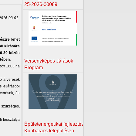
25-2026-00089
016-03-01
észre lehet
i kiírására
16-30 között
tében.
Versenyképes Járások
özött 1803 ha
Program
lő árverések
i eljárásból
rverések, és
z szükséges,
i főosztálya
Épületenergetikai fejlesztés
Kunbaracs településen