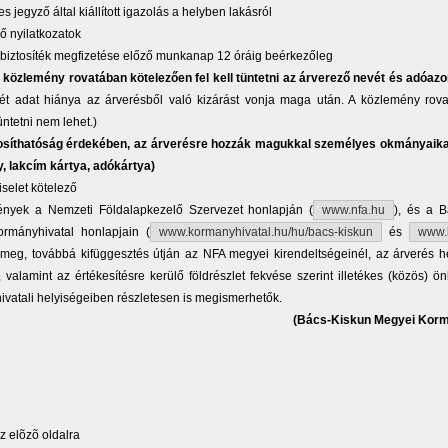
kes jegyző által kiállított igazolás a helyben lakásról
ő nyilatkozatok
 biztosíték megfizetése előző munkanap 12 óráig beérkezőleg
 közlemény rovatában kötelezően fel kell tüntetni az árverező nevét és adóazon
ét adat hiánya az árverésből való kizárást vonja maga után. A közlemény rov
üntetni nem lehet.)
síthatóság érdekében, az árverésre hozzák magukkal személyes okmányaika
, lakcím kártya, adókártya)
iselet kötelező
ények a Nemzeti Földalapkezelő Szervezet honlapján (
www.nfa.hu
), és a B
rmányhivatal honlapjain (
www.kormanyhivatal.hu/hu/bacs-kiskun
és
www.
 meg, továbbá kifüggesztés útján az NFA megyei kirendeltségeinél, az árverés he
 valamint az értékesítésre kerülő földrészlet fekvése szerint illetékes (közös) ö
hivatali helyiségeiben részletesen is megismerhetők.
(Bács-Kiskun Megyei Korm
 elõzõ oldalra