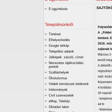
SAJTÓK
E-ügyintézés
Településünkről
Folytatód
A „Földet
Történet
bontani. 
Elhelyezkedés
2016. már
Google térkép
zajlanak 
Települési adatok
Március 2-
Jelképek: zászló, címer
került megh
Nevezetes tájékozódási
A délelőtt
pontok
regisztrác
Szálláshelyek
való kizá
Ökoturizmus
folyamatos
Védett természeti értékeink
A licitálá
Intézmények
30 napnál 
Civil szervezetek
- tulajdon
eMop, Teleház
ad ki
Oktatási labor
- földműves