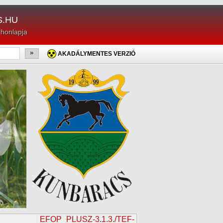
.HU
 honlapja
»
AKADÁLYMENTES VERZIÓ
EFOP_PLUSZ-3.1.3./TEF-