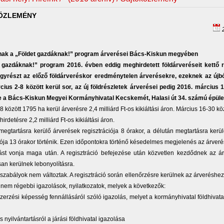
ÖZLEMÉNY
2
nak a „Földet gazdáknak!” program árverései Bács-Kiskun megyében
 gazdáknak!” program 2016. évben eddig meghirdetett földárveréseit kettő r
Egyrészt az előző földárveréskor eredménytelen árverésekre, ezeknek az újból
cius 2-8 között kerül sor, az új földrészletek árverései pedig 2016. március 
le a Bács-Kiskun Megyei Kormányhivatal Kecskemét, Halasi út 34. számú épüle
8 között 1795 ha kerül árverésre 2,4 milliárd Ft-os kikiáltási áron. Március 16-30 k
irdetésre 2,2 milliárd Ft-os kikiáltási áron.
 megtartásra kerülő árverések regisztrációja 8 órakor, a délután megtartásra kerü
iója 13 órakor történik. Ezen időpontokra történő késedelmes megjelenés az árverés
rást vonja maga után. A regisztráció befejezése után közvetlen kezdődnek az á
an kerülnek lebonyolításra.
si szabályok nem változtak. A regisztráció során ellenőrzésre kerülnek az árveréshe
nem régebbi igazolások, nyilatkozatok, melyek a következők:
szerzési képesség fennállásáról szóló igazolás, melyet a kormányhivatal földhivatal
 nyilvántartásról a járási földhivatal igazolása