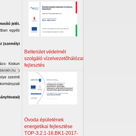
osító jelét.
atban egyéb
t (személyi
Belterület védelmét
szolgáló vízelvezetőhálózat
ács- Kiskun
fejlesztés
bkmkh.hu
)
lye szerinti
nkormányzati
ányhivatal)
Óvoda épületének
energetikai fejlesztése
TOP-3.2.1-16.BK1-2017-