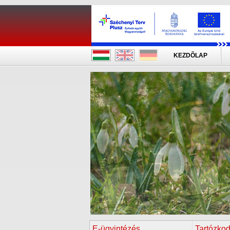
KEZDÕLAP
E-ügyintézés
Tartózkod