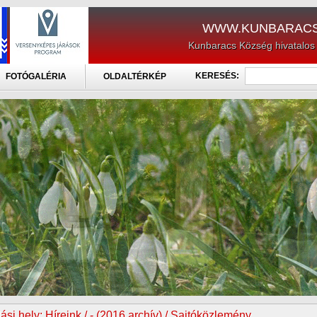
WWW.KUNBARACS
Kunbaracs Község hivatalos
KERESÉS:
FOTÓGALÉRIA
OLDALTÉRKÉP
ási hely:
Híreink / - (2016 archív) / Sajtóközlemény