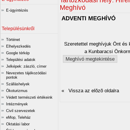
Tartózkodási hely:
Hírei
Meghívó
E-ügyintézés
ADVENTI MEGHÍVÓ
Településünkről
Történet
Szeretettel meghívjuk Önt és 
Elhelyezkedés
a Kunbaracsi Önkorm
Google térkép
Meghívó megtekintése
Települési adatok
Jelképek: zászló, címer
Nevezetes tájékozódási
pontok
Szálláshelyek
« Vissza az elõzõ oldalra
Ökoturizmus
Védett természeti értékeink
Intézmények
Civil szervezetek
eMop, Teleház
Oktatási labor