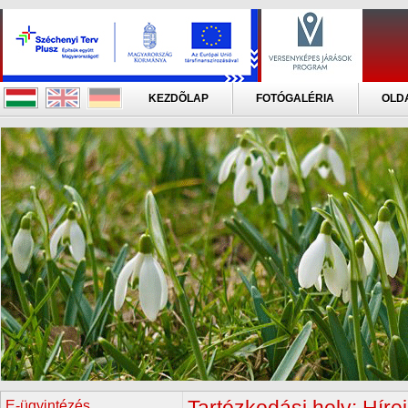
KEZDÕLAP
FOTÓGALÉRIA
OLD
E-ügyintézés