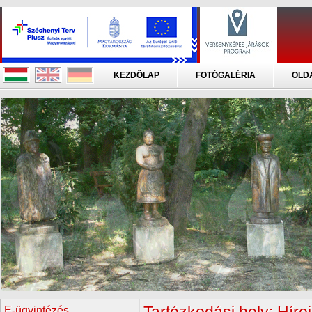
KEZDÕLAP
FOTÓGALÉRIA
OLD
E-ügyintézés