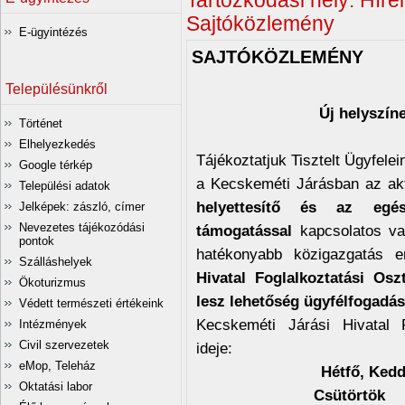
Tartózkodási hely:
Hírei
Sajtóközlemény
E-ügyintézés
SAJTÓKÖZLEMÉNY
Településünkről
Új helyszíne
Történet
Elhelyezkedés
Tájékoztatjuk Tisztelt Ügyfele
Google térkép
a Kecskeméti Járásban az akt
Települési adatok
helyettesítő és az egés
Jelképek: zászló, címer
Nevezetes tájékozódási
támogatással
kapcsolatos va
pontok
hatékonyabb közigazgatás 
Szálláshelyek
Hivatal Foglalkoztatási Osz
Ökoturizmus
lesz lehetőség ügyfélfogadás
Védett természeti értékeink
Kecskeméti Járási Hivatal F
Intézmények
Civil szervezetek
ideje:
eMop, Teleház
Hétfő, Ke
Oktatási labor
Csütör