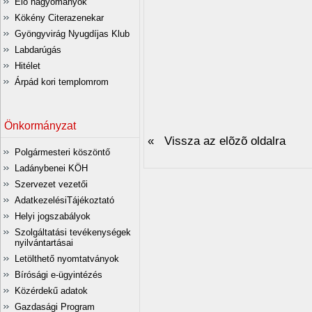
Élő hagyományok
Kökény Citerazenekar
Gyöngyvirág Nyugdíjas Klub
Labdarúgás
Hitélet
Árpád kori templomrom
Önkormányzat
« Vissza az elõzõ oldalra
Polgármesteri köszöntő
Ladánybenei KÖH
Szervezet vezetői
AdatkezelésiTájékoztató
Helyi jogszabályok
Szolgáltatási tevékenységek
nyilvántartásai
Letölthető nyomtatványok
Bírósági e-ügyintézés
Közérdekű adatok
Gazdasági Program