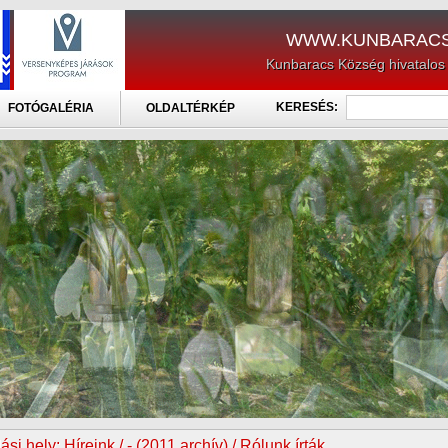
WWW.KUNBARACS
Kunbaracs Község hivatalos
KERESÉS:
FOTÓGALÉRIA
OLDALTÉRKÉP
ási hely:
Híreink / - (2011 archív) / Rólunk írták