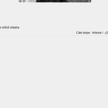
 elõzõ oldalra
Cikk helye:
Híreink / - (