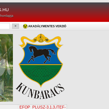
.HU
 honlapja
»
AKADÁLYMENTES VERZIÓ
EFOP_PLUSZ-3.1.3./TEF-