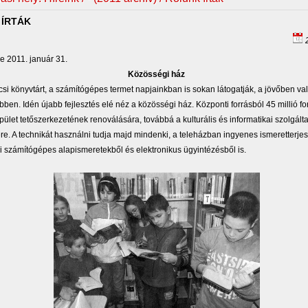
ÍRTÁK
2
e 2011. január 31.
Közösségi ház
si könyvtárt, a számítógépes termet napjainkban is sokan látogatják, a jövőben va
bben. Idén újabb fejlesztés elé néz a közösségi ház. Központi forrásból 45 millió for
épület tetőszerkezetének renoválására, továbbá a kulturális és informatikai szolgált
ére. A technikát használni tudja majd mindenki, a teleházban ingyenes ismeretterjes
i számítógépes alapismeretekből és elektronikus ügyintézésből is.