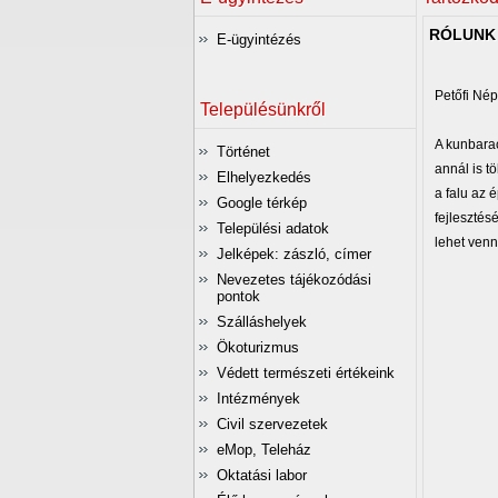
RÓLUNK 
E-ügyintézés
Petőfi Nép
Településünkről
A kunbarac
Történet
annál is tö
Elhelyezkedés
a falu az 
Google térkép
fejlesztés
Települési adatok
lehet venn
Jelképek: zászló, címer
Nevezetes tájékozódási
pontok
Szálláshelyek
Ökoturizmus
Védett természeti értékeink
Intézmények
Civil szervezetek
eMop, Teleház
Oktatási labor