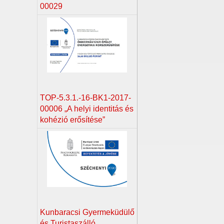
00029
TOP-5.3.1.-16-BK1-2017-
00006 „A helyi identitás és
kohézió erősítése”
Kunbaracsi Gyermeküdülő
és Turistaszálló