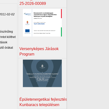
25-2026-00089
011-02-02
lószínűleg
intot költhet
atások
ztő órákat
Versenyképes Járások
Program
Épületenergetikai fejlesztés
Kunbaracs településen