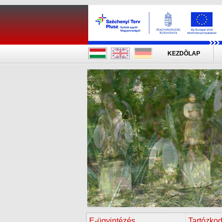
KEZDÕLAP
E-ügyintézés
Tartózkod