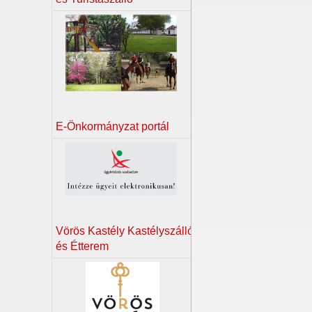
E-Önkormányzat portál
Vörös Kastély Kastélyszálló
és Étterem