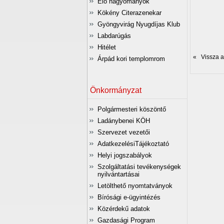
Élő hagyományok
Kökény Citerazenekar
Gyöngyvirág Nyugdíjas Klub
Labdarúgás
Hitélet
« Vissza az
Árpád kori templomrom
Önkormányzat
Polgármesteri köszöntő
Ladánybenei KÖH
Szervezet vezetői
AdatkezelésiTájékoztató
Helyi jogszabályok
Szolgáltatási tevékenységek
nyilvántartásai
Letölthető nyomtatványok
Bírósági e-ügyintézés
Közérdekű adatok
Gazdasági Program