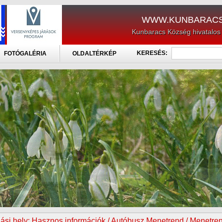
WWW.KUNBARACS
Kunbaracs Község hivatalos
KERESÉS:
FOTÓGALÉRIA
OLDALTÉRKÉP
ási hely:
Hasznos információk / Autóbusz Menetrend / Menetren