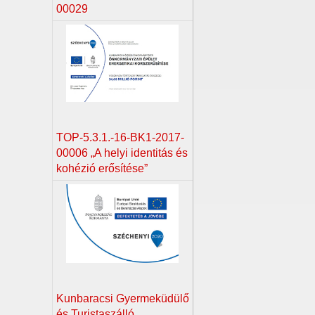
00029
TOP-5.3.1.-16-BK1-2017-
00006 „A helyi identitás és
kohézió erősítése”
Kunbaracsi Gyermeküdülő
és Turistaszálló