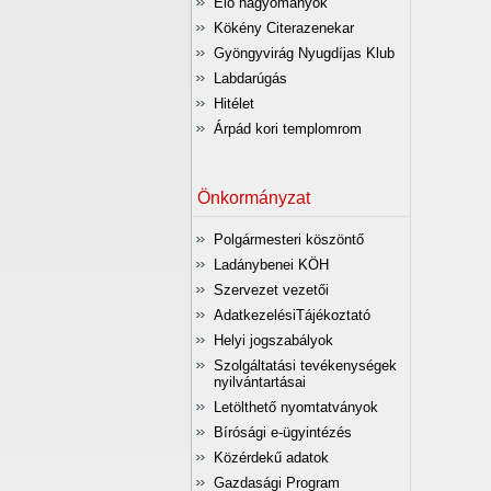
Élő hagyományok
Kökény Citerazenekar
Gyöngyvirág Nyugdíjas Klub
Labdarúgás
Hitélet
Árpád kori templomrom
Önkormányzat
Polgármesteri köszöntő
Ladánybenei KÖH
Szervezet vezetői
AdatkezelésiTájékoztató
Helyi jogszabályok
Szolgáltatási tevékenységek
nyilvántartásai
Letölthető nyomtatványok
Bírósági e-ügyintézés
Közérdekű adatok
Gazdasági Program