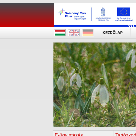
KEZDÕLAP
E-ügyintézés
Tartózkod