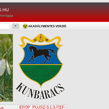
.HU
 honlapja
»
AKADÁLYMENTES VERZIÓ
EFOP_PLUSZ-3.1.3./TEF-
di