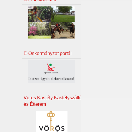
E-Önkormányzat portál
Vörös Kastély Kastélyszálló
és Étterem