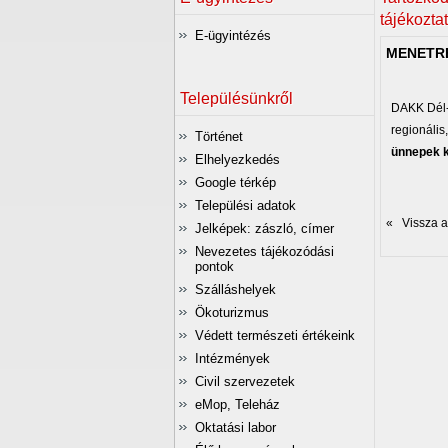
tájékozta
E-ügyintézés
MENETRE
Településünkről
DAKK Dél-a
regionáli
Történet
ünnepek k
Elhelyezkedés
Google térkép
Települési adatok
« Vissza az
Jelképek: zászló, címer
Nevezetes tájékozódási
pontok
Szálláshelyek
Ökoturizmus
Védett természeti értékeink
Intézmények
Civil szervezetek
eMop, Teleház
Oktatási labor