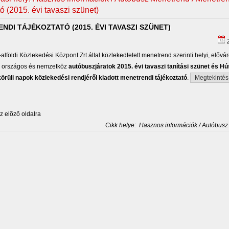
tó (2015. évi tavaszi szünet)
NDI TÁJÉKOZTATÓ (2015. ÉVI TAVASZI SZÜNET)
2
lföldi Közlekedési Központ Zrt által közlekedtetett menetrend szerinti helyi, elővár
s, országos és nemzetköz
autóbuszjáratok 2015. évi tavaszi tanítási szünet és Hú
örüli napok közlekedési rendjéről kiadott menetrendi tájékoztató
.
Megtekintés
 elõzõ oldalra
Cikk helye:
Hasznos információk / Autóbusz