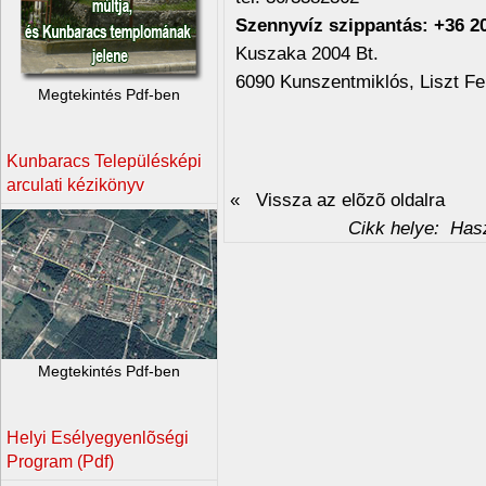
Szennyvíz szippantás: +36 2
Kuszaka 2004 Bt.
6090 Kunszentmiklós, Liszt Fe
Megtekintés Pdf-ben
Kunbaracs Településképi
arculati kézikönyv
« Vissza az elõzõ oldalra
Cikk helye:
Haszn
Megtekintés Pdf-ben
Helyi Esélyegyenlõségi
Program (Pdf)