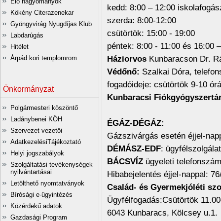
Élő hagyományok
kedd: 8:00 – 12:00 iskolafogás
Kökény Citerazenekar
szerda: 8:00-12:00
Gyöngyvirág Nyugdíjas Klub
csütörtök: 15:00 - 19:00
Labdarúgás
péntek: 8:00 - 11:00 és 16:00 
Hitélet
Háziorvos
Kunbaracson Dr. Rá
Árpád kori templomrom
Védőnő:
Szalkai Dóra, telefo
fogadóideje: csütörtök 9-10 órá
Önkormányzat
Kunbaracsi Fiókgyógyszertá
Polgármesteri köszöntő
Ladánybenei KÖH
ÉGÁZ-D
ÉGÁZ:
Szervezet vezetői
Gázszivárgás esetén éjjel-nap
AdatkezelésiTájékoztató
DÉMÁSZ-EDF
: ügyfélszolgála
Helyi jogszabályok
BÁCSVÍZ
ügyeleti telefonszám
Szolgáltatási tevékenységek
nyilvántartásai
Hibabejelentés éjjel-nappal: 7
Letölthető nyomtatványok
Család- és Gyermekjóléti szo
Bírósági e-ügyintézés
Ügyfélfogadás:Csütörtök 11.00
Közérdekű adatok
6043 Kunbaracs, Kölcsey u.1.
Gazdasági Program