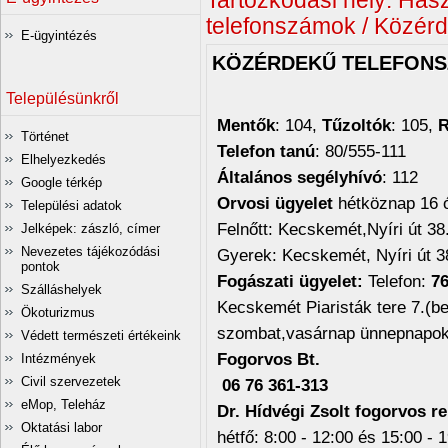
Tartózkodási hely:
Hasz
telefonszámok / Közér
E-ügyintézés
KÖZÉRDEKŰ TELEFON
Településünkről
Mentők
: 104,
Tűzoltók
: 105,
R
Történet
Telefon tanú
: 80/555-111
Elhelyezkedés
Általános segélyhívó
: 112
Google térkép
Orvosi ügyelet
hétköznap 16 
Települési adatok
Felnőtt: Kecskemét,Nyíri út 38
Jelképek: zászló, címer
Nevezetes tájékozódási
Gyerek: Kecskemét, Nyíri út 3
pontok
Fogászati ügyelet:
Telefon:
76
Szálláshelyek
Kecskemét Piaristák tere 7.(bej
Ökoturizmus
szombat,vasárnap ünnepnapok
Védett természeti értékeink
Fogorvos Bt.
Intézmények
Civil szervezetek
06 76 361-313
eMop, Teleház
Dr. Hídvégi Zsolt fogorvos re
Oktatási labor
hétfő: 8:00 - 12:00 és 15:00 - 