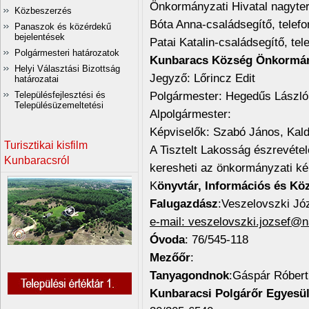
Önkormányzati Hivatal nagyte
Közbeszerzés
Bóta Anna-családsegítő, tele
Panaszok és közérdekű
bejelentések
Patai Katalin-családsegítő, t
Polgármesteri határozatok
Kunbaracs Község Önkormá
Helyi Választási Bizottság
Jegyző: Lőrincz Edit
határozatai
Polgármester: Hegedűs Lászl
Településfejlesztési és
Településüzemeltetési
Alpolgármester:
Képviselők: Szabó János, Kal
Turisztikai kisfilm
A Tisztelt Lakosság észrevétel
Kunbaracsról
keresheti az önkormányzati ké
K
önyvtár, Információs és Kö
Falugazdász
:Veszelovszki Jó
e-mail: veszelovszki.jozsef@
Óvoda
: 76/545-118
Mezőőr
:
Tanyagondnok
:Gáspár Róbert
Kunbaracsi Polgárőr Egyesül