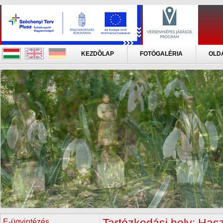
KEZDÕLAP
FOTÓGALÉRIA
OLD
E-ügyintézés