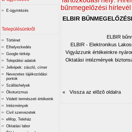
Tartózkodási hely:
Hírei
bűnmegelőzési hírlevél -
E-ügyintézés
ELBIR BŰNMEGELŐZÉSI 
Településünkről
ELBIR bűnme
Történet
ELBIR - Elektronikus Lako
Elhelyezkedés
Vigyázzunk értékeinkre nyáro
Google térkép
Oktatási intézmények bizton
Települési adatok
Jelképek: zászló, címer
Nevezetes tájékozódási
pontok
Szálláshelyek
« Vissza az elõzõ oldalra
Ökoturizmus
Védett természeti értékeink
Intézmények
Civil szervezetek
eMop, Teleház
Oktatási labor