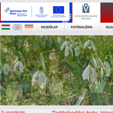
KEZDÕLAP
FOTÓGALÉRIA
OLD
E-ügyintézés