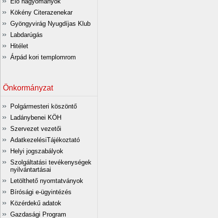
Élő hagyományok
Kökény Citerazenekar
Gyöngyvirág Nyugdíjas Klub
Labdarúgás
Hitélet
Árpád kori templomrom
Önkormányzat
Polgármesteri köszöntő
Ladánybenei KÖH
Szervezet vezetői
AdatkezelésiTájékoztató
Helyi jogszabályok
Szolgáltatási tevékenységek
nyilvántartásai
Letölthető nyomtatványok
Bírósági e-ügyintézés
Közérdekű adatok
Gazdasági Program