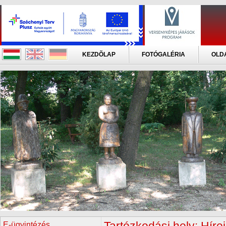
KEZDÕLAP
FOTÓGALÉRIA
OLD
E-ügyintézés