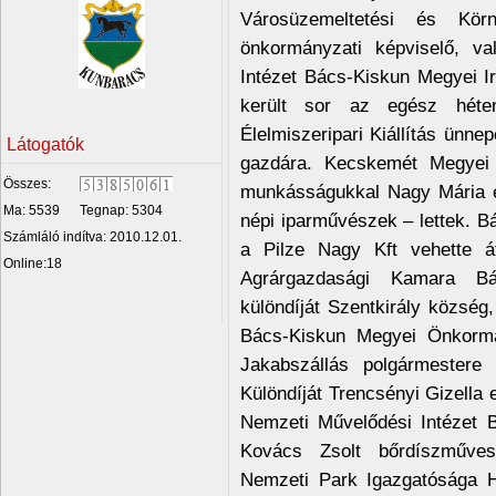
Városüzemeltetési és Körn
önkormányzati képviselő, v
Intézet Bács-Kiskun Megyei Ir
került sor az egész héten
Élelmiszeripari Kiállítás ünnep
Látogatók
gazdára. Kecskemét Megyei 
Összes:
munkásságukkal Nagy Mária é
Ma: 5539
Tegnap: 5304
népi iparművészek – lettek. B
Számláló indítva: 2010.12.01.
a Pilze Nagy Kft vehette 
Online:18
Agrárgazdasági Kamara Bá
különdíját Szentkirály közsé
Bács-Kiskun Megyei Önkormán
Jakabszállás polgármester
Különdíját Trencsényi Gizella
Nemzeti Művelődési Intézet 
Kovács Zsolt bőrdíszműves
Nemzeti Park Igazgatósága H