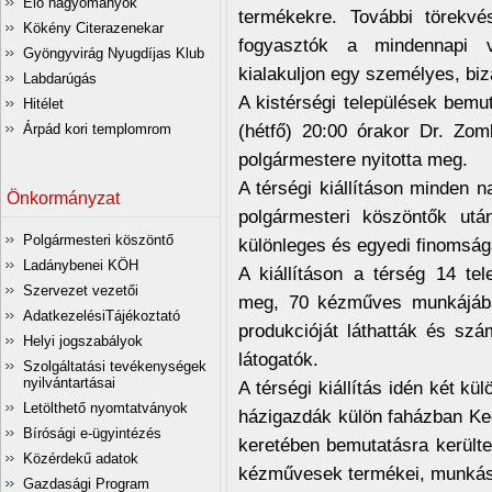
Élő hagyományok
termékekre. További törekvé
Kökény Citerazenekar
fogyasztók a mindennapi v
Gyöngyvirág Nyugdíjas Klub
kialakuljon egy személyes, biz
Labdarúgás
A kistérségi települések bemut
Hitélet
(hétfő) 20:00 órakor Dr. Zo
Árpád kori templomrom
polgármestere nyitotta meg.
A térségi kiállításon minden 
Önkormányzat
polgármesteri köszöntők utá
Polgármesteri köszöntő
különleges és egyedi finomsága
Ladánybenei KÖH
A kiállításon a térség 14 te
Szervezet vezetői
meg, 70 kézműves munkájába t
AdatkezelésiTájékoztató
produkcióját láthatták és sz
Helyi jogszabályok
látogatók.
Szolgáltatási tevékenységek
nyilvántartásai
A térségi kiállítás idén két k
Letölthető nyomtatványok
házigazdák külön faházban Ke
Bírósági e-ügyintézés
keretében bemutatásra kerülte
Közérdekű adatok
kézművesek termékei, munká
Gazdasági Program