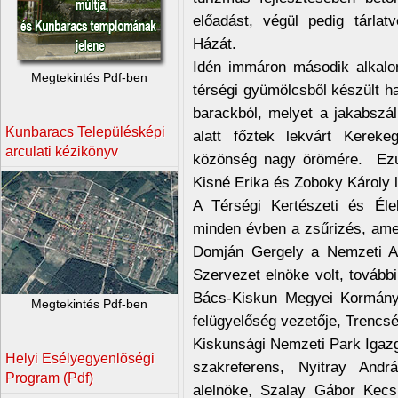
előadást, végül pedig tárla
Házát.
Idén immáron második alkalo
Megtekintés Pdf-ben
térségi gyümölcsből készült 
barackból, melyet a jakabszál
Kunbaracs Településképi
alatt főztek lekvárt Kereke
arculati kézikönyv
közönség nagy örömére. Ezút
Kisné Erika és Zoboky Károly 
A Térségi Kertészeti és Élel
minden évben a zsűrizés, amel
Domján Gergely a Nemzeti A
Szervezet elnöke volt, továb
Bács-Kiskun Megyei Kormányh
Megtekintés Pdf-ben
felügyelőség vezetője, Trencs
Kiskunsági Nemzeti Park Igazg
Helyi Esélyegyenlõségi
szakreferens, Nyitray And
Program (Pdf)
alelnöke, Szalay Gábor Kec