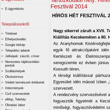
Tartózkodási hely:
Hírei
Fesztivál 2014
E-ügyintézés
HÍRÖS HÉT FESZTIVÁL 
Településünkről
Nagy sikerrel zárult a XVII. 
Történet
Kiállítás Kecskeméten a 80. 
Elhelyezkedés
Az Aranyhomok Kistérségfejle
Google térkép
egyik fő attrakciójaként id
Települési adatok
Kertészeti és Élelmiszeripa
Jelképek: zászló, címer
Nevezetes tájékozódási
seregszemle ez évben június 
pontok
Kossuth téren.
Szálláshelyek
A térségi kiállítással párhu
Ökoturizmus
Egyesület idén másod ízben „H
Védett természeti értékeink
szervezett.
Intézmények
Civil szervezetek
A rendezvény szervezésével az
eMop, Teleház
fogyasztók figyelmét a Kecsk
Oktatási labor
minőségi, fogyasztóvédelmi s