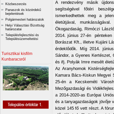
A rendezvény másik újdons
Közbeszerzés
segítségével főtéri beszélg
Panaszok és közérdekű
bejelentések
ismerkedhettek meg a jele
Polgármesteri határozatok
életútjával, munkásságáva
Helyi Választási Bizottság
Ökogazdaság, Rimóczi László
határozatai
2014. június 27-én pénteken 
Településfejlesztési és
Településüzemeltetési
Borászat Kft., illetve Kujáni
érdeklődők. Míg 2014. júni
Turisztikai kisfilm
Sándor, a Gyenes Kertészet, G
Kunbaracsról
és ifj. Polyák Imre mesélt életú
Az Aranyhomok Kistérségfejl
Kamara Bács-Kiskun Megyei S
25-én a Kecskeméti Város
Mezőgazdasági és Vidékfejlesz
a 2014-2020-as Európai Uniós 
és a tanyagazdaságok jövője 
közel 145 fő vett részt. A fór