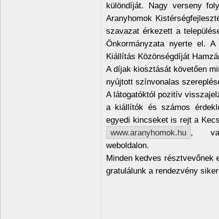
különdíját. Nagy verseny foly
Aranyhomok Kistérségfejleszté
szavazat érkezett a települé
Önkormányzata nyerte el. A X
Kiállítás Közönségdíját Hamzán
A díjak kiosztását követően mind
nyújtott színvonalas szereplésé
A látogatóktól pozitív visszaj
a kiállítók és számos érdek
egyedi kincseket is rejt a Kec
www.aranyhomok.hu
, v
weboldalon.
Minden kedves résztvevőnek e
gratulálunk a rendezvény sike