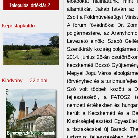
előadókat hallhattunk, mint 
államtitkár, Jakab István a
Zsolt a Földművelésügyi Minis
A fórum fővédnöke: Dr. Zo
Képeslapküldõ
polgármestere, az Aranyhomok 
Levezető elnök: Szabó Gellé
Szentkirály község polgármeste
2014. június 26-án csütörtökö
kecskeméti Bozsó Gyűjtemény
Megyei Jogú Város alpolgárme
Kiadvány 32 oldal
törvényhez és a turizmusfejle
Szó volt többek között a Dé
fejlesztéséről, a FATOSZ t
nemzeti értékekben és hungar
került a Kecskeméti és a Bá
Kistérségfejlesztési Egyesüle
a tiszakécskei új Barack The
turizmus fejlesztésében betöl