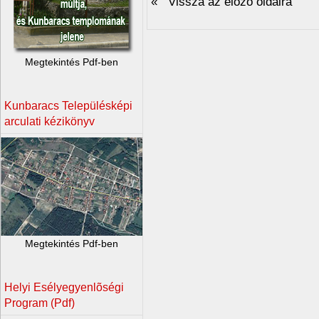
« Vissza az elõzõ oldalra
Megtekintés Pdf-ben
Kunbaracs Településképi
arculati kézikönyv
Megtekintés Pdf-ben
Helyi Esélyegyenlõségi
Program (Pdf)