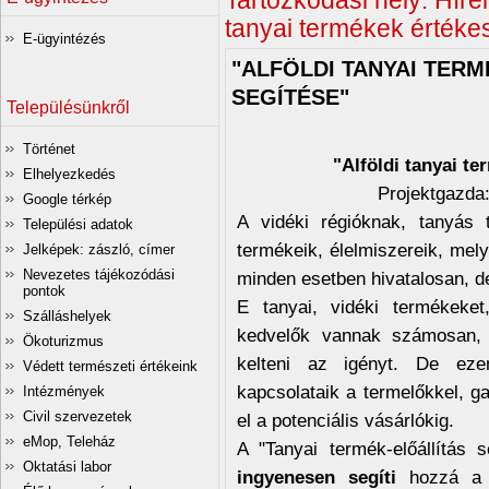
Tartózkodási hely:
Hírei
tanyai termékek értéke
E-ügyintézés
"ALFÖLDI TANYAI TER
SEGÍTÉSE"
Településünkről
Történet
"Alföldi tanyai te
Elhelyezkedés
Projektgazda:
Google térkép
A vidéki régióknak, tanyás
Települési adatok
termékeik, élelmiszereik, mel
Jelképek: zászló, címer
Nevezetes tájékozódási
minden esetben hivatalosan, d
pontok
E tanyai, vidéki termékeket
Szálláshelyek
kedvelők vannak számosan, 
Ökoturizmus
kelteni az igényt. De eze
Védett természeti értékeink
kapcsolataik a termelőkkel, g
Intézmények
Civil szervezetek
el a potenciális vásárlókig.
eMop, Teleház
A "Tanyai termék-előállítás 
Oktatási labor
ingyenesen segíti
hozzá a t