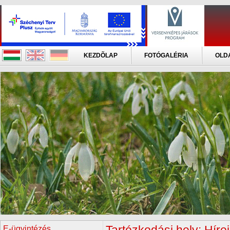
KEZDÕLAP
FOTÓGALÉRIA
OLD
E-ügyintézés