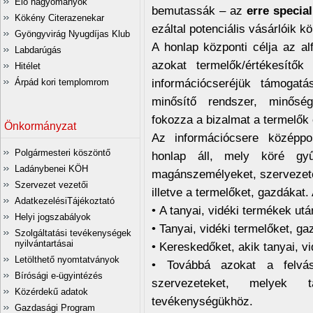
Élő hagyományok
bemutassák – az
erre specia
Kökény Citerazenekar
ezáltal potenciális vásárlóik 
Gyöngyvirág Nyugdíjas Klub
A honlap központi célja az al
Labdarúgás
azokat termelők/értékesítők
Hitélet
információcseréjük támogatá
Árpád kori templomrom
minősítő rendszer, minőség
fokozza a bizalmat a termelők 
Önkormányzat
Az információcsere középpon
Polgármesteri köszöntő
honlap áll, mely köré gyű
Ladánybenei KÖH
magánszemélyeket, szervezetek
Szervezet vezetői
illetve a termelőket, gazdákat.
AdatkezelésiTájékoztató
• A tanyai, vidéki termékek ut
Helyi jogszabályok
• Tanyai, vidéki termelőket, ga
Szolgáltatási tevékenységek
nyilvántartásai
• Kereskedőket, akik tanyai, v
Letölthető nyomtatványok
• Továbbá azokat a felvás
Bírósági e-ügyintézés
szervezeteket, melyek t
Közérdekű adatok
tevékenységükhöz.
Gazdasági Program