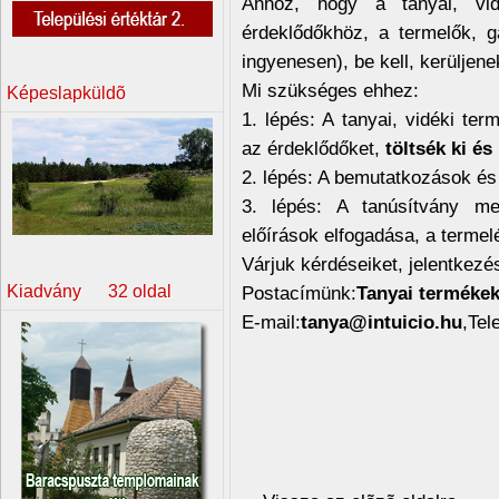
Ahhoz, hogy a tanyai, vid
érdeklődőkhöz, a termelők, g
ingyenesen), be kell, kerüljen
Mi szükséges ehhez:
Képeslapküldõ
1. lépés: A tanyai, vidéki ter
az érdeklődőket,
töltsék ki és
2. lépés: A bemutatkozások és
3. lépés: A tanúsítvány me
előírások elfogadása, a terme
Várjuk kérdéseiket, jelentkezé
Kiadvány 32 oldal
Postacímünk:
Tanyai termékek
E-mail:
tanya@intuicio.hu
,Tel