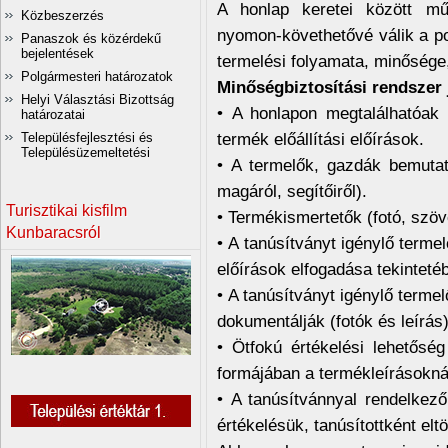
A honlap keretei között 
Közbeszerzés
nyomon-követhetővé válik a po
Panaszok és közérdekű
bejelentések
termelési folyamata, minősége,
Polgármesteri határozatok
Minőségbiztosítási rendszer 
Helyi Választási Bizottság
• A honlapon megtalálhatóak 
határozatai
termék előállítási előírások.
Településfejlesztési és
Településüzemeltetési
• A termelők, gazdák bemutatk
magáról, segítőiről).
Turisztikai kisfilm
• Termékismertetők (fotó, szöv
Kunbaracsról
• A tanúsítványt igénylő terme
előírások elfogadása tekinteté
• A tanúsítványt igénylő termel
dokumentálják (fotók és leírás)
• Ötfokú értékelési lehetőség
formájában a termékleírásokná
• A tanúsítvánnyal rendelkező
értékelésük, tanúsítottként eltö