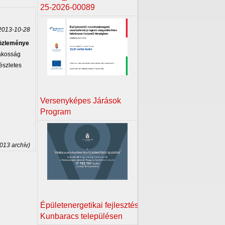
25-2026-00089
013-10-28
közleménye
lakosság
észletes
Versenyképes Járások
Program
2013 archív)
Épületenergetikai fejlesztés
Kunbaracs településen