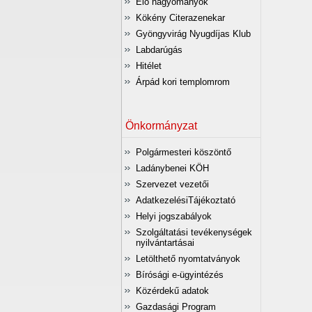
Élő hagyományok
Kökény Citerazenekar
Gyöngyvirág Nyugdíjas Klub
Labdarúgás
Hitélet
Árpád kori templomrom
Önkormányzat
Polgármesteri köszöntő
Ladánybenei KÖH
Szervezet vezetői
AdatkezelésiTájékoztató
Helyi jogszabályok
Szolgáltatási tevékenységek
nyilvántartásai
Letölthető nyomtatványok
Bírósági e-ügyintézés
Közérdekű adatok
Gazdasági Program