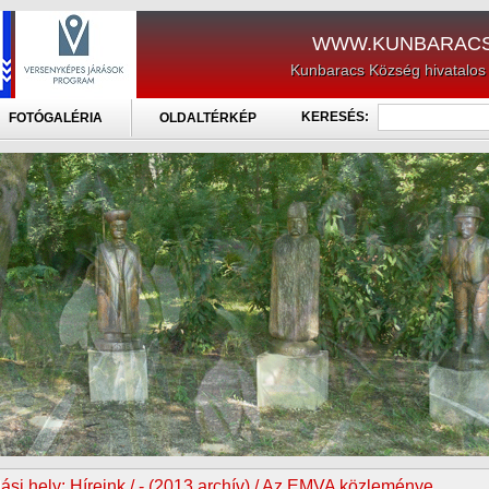
WWW.KUNBARACS
Kunbaracs Község hivatalos
KERESÉS:
FOTÓGALÉRIA
OLDALTÉRKÉP
ási hely:
Híreink / - (2013 archív) / Az EMVA közleménye