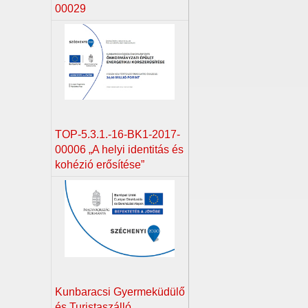
00029
TOP-5.3.1.-16-BK1-2017-
00006 „A helyi identitás és
kohézió erősítése”
Kunbaracsi Gyermeküdülő
és Turistaszálló