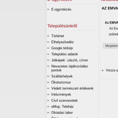
AZ EMV
E-ügyintézés
Az EMVA 
Településünkről
Az Eu
számár
Történet
Elhelyezkedés
Megtekin
Google térkép
Települési adatok
Jelképek: zászló, címer
Nevezetes tájékozódási
pontok
« Vissza az
Szálláshelyek
Ökoturizmus
Védett természeti értékeink
Intézmények
Civil szervezetek
eMop, Teleház
Oktatási labor