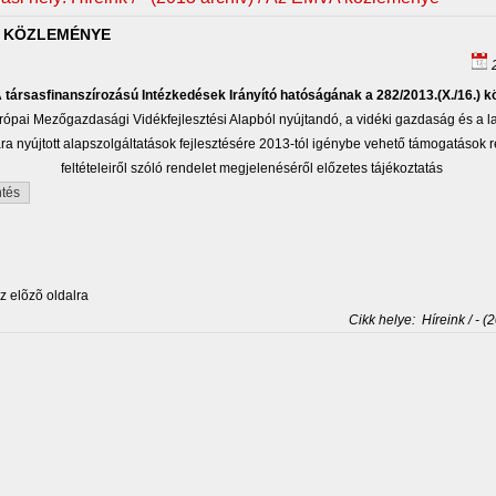
A KÖZLEMÉNYE
2
társasfinanszírozású Intézkedések Irányító hatóságának a 282/2013.(X./16.) 
rópai Mezőgazdasági Vidékfejlesztési Alapból nyújtandó, a vidéki gazdaság és a 
a nyújtott alapszolgáltatások fejlesztésére 2013-tól igénybe vehető támogatások r
feltételeiről szóló rendelet megjelenéséről előzetes tájékoztatás
tés
 elõzõ oldalra
Cikk helye:
Híreink / - (