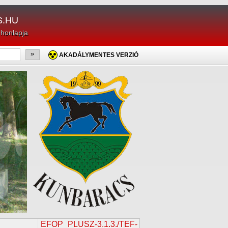
.HU
 honlapja
»
AKADÁLYMENTES VERZIÓ
EFOP_PLUSZ-3.1.3./TEF-