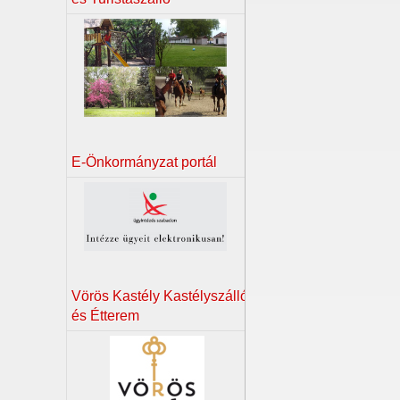
E-Önkormányzat portál
Vörös Kastély Kastélyszálló
és Étterem