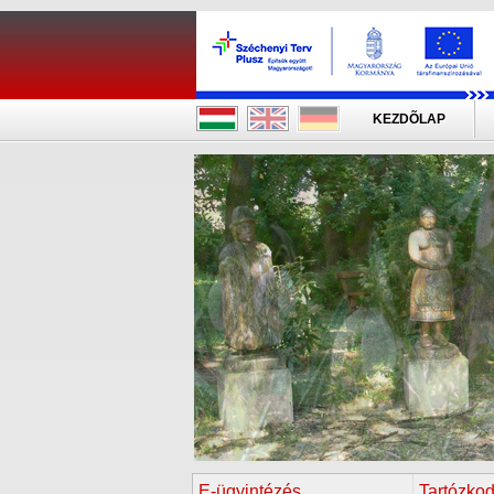
KEZDÕLAP
E-ügyintézés
Tartózkod