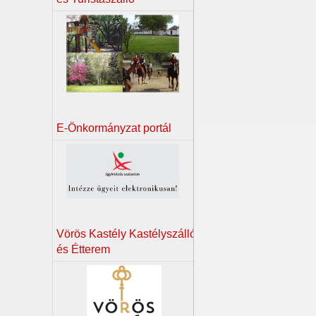
E-Önkormányzat portál
Vörös Kastély Kastélyszálló
és Étterem