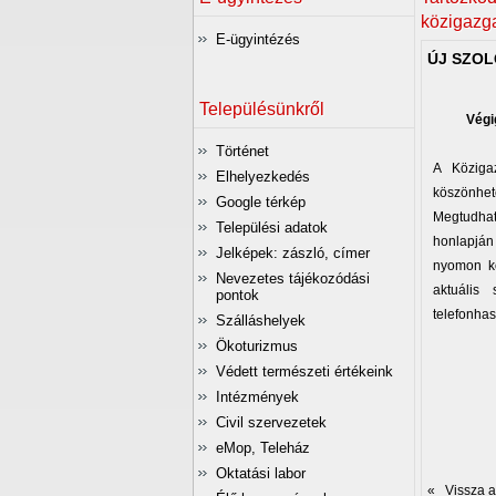
közigazg
E-ügyintézés
ÚJ SZOL
Településünkről
Végi
Történet
A Közigaz
Elhelyezkedés
köszönhet
Google térkép
Megtudhatj
Települési adatok
honlapján
Jelképek: zászló, címer
nyomon kö
Nevezetes tájékozódási
aktuális
pontok
telefonhas
Szálláshelyek
Ökoturizmus
Védett természeti értékeink
(Bác
Intézmények
Civil szervezetek
eMop, Teleház
Oktatási labor
« Vissza az