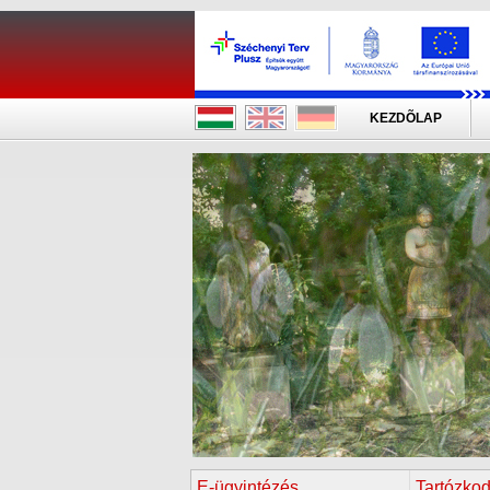
KEZDÕLAP
E-ügyintézés
Tartózkod