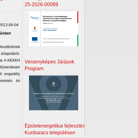
25-2026-00089
013-06-04
tásban
lesztésének
llapotáról.
ták. A KEKKH
Versenyképes Járások
díjmentesen
Program
ői engedély
keresés és
Épületenergetikai fejlesztés
Kunbaracs településen