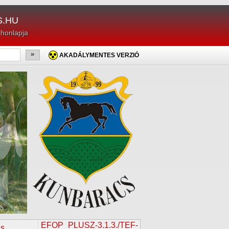
.HU
 honlapja
»
AKADÁLYMENTES VERZIÓ
EFOP_PLUSZ-3.1.3./TEF-
us