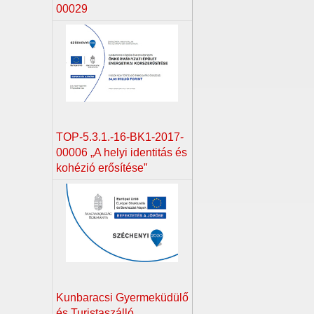
00029
TOP-5.3.1.-16-BK1-2017-
00006 „A helyi identitás és
kohézió erősítése”
Kunbaracsi Gyermeküdülő
és Turistaszálló