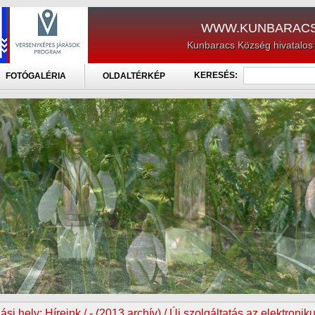
WWW.KUNBARACS
Kunbaracs Község hivatalos
KERESÉS:
FOTÓGALÉRIA
OLDALTÉRKÉP
ási hely:
Híreink / - (2013 archív) / Új szolgáltatás az elektronik