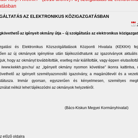
atásban
GÁLTATÁS AZ ELEKTRONIKUS KÖZIGAZGATÁSBAN
2
gkövethető az igényelt okmány útja – új szolgáltatás az elektronikus közigazga
gatási és Elektronikus Közszolgáltatások Központi Hivatala (KEKKH) fej
ően az új okmányok igénylése után tájékozódhatunk az igazolványok aktuális á
uk, hogy az okmányt továbbították, esetleg már kiállították, vagy éppen elutasítot
 /www.kekkh.gov.hu/ az „Igényelt okmány nyomon követése” ikonra kattintva, 
vethető az igényelt személyazonosító igazolvány, a magánútlevél és a vezet
 státusza. Immár gyorsan, egyszerűen és kényelmesen, személyes meg
ználat nélkül lehet tájékozódni az okmányok helyzetéről.
s-Kiskun Megyei Kormányhivatal)
 elõzõ oldalra