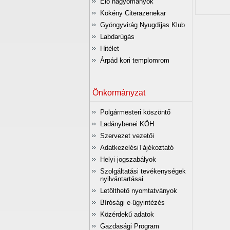
Élő hagyományok
Kökény Citerazenekar
Gyöngyvirág Nyugdíjas Klub
Labdarúgás
Hitélet
Árpád kori templomrom
Önkormányzat
Polgármesteri köszöntő
Ladánybenei KÖH
Szervezet vezetői
AdatkezelésiTájékoztató
Helyi jogszabályok
Szolgáltatási tevékenységek
nyilvántartásai
Letölthető nyomtatványok
Bírósági e-ügyintézés
Közérdekű adatok
Gazdasági Program