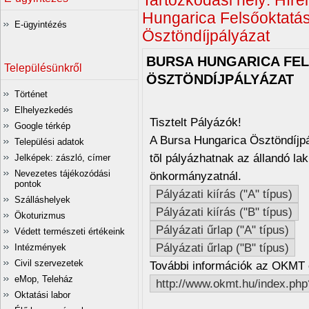
Tartózkodási hely:
Hírei
Hungarica Felsőoktatá
E-ügyintézés
Ösztöndíjpályázat
BURSA HUNGARICA FE
Településünkről
ÖSZTÖNDÍJPÁLYÁZAT
Történet
Elhelyezkedés
Tisztelt Pályázók!
Google térkép
A Bursa Hungarica Ösztöndíjpá
Települési adatok
tõl pályázhatnak az állandó lak
Jelképek: zászló, címer
Nevezetes tájékozódási
önkormányzatnál.
pontok
Pályázati kiírás ("A" típus)
Szálláshelyek
Pályázati kiírás ("B" típus)
Ökoturizmus
Pályázati űrlap ("A" típus)
Védett természeti értékeink
Pályázati űrlap ("B" típus)
Intézmények
Civil szervezetek
További információk az OKMT 
eMop, Teleház
http://www.okmt.hu/index.php
Oktatási labor