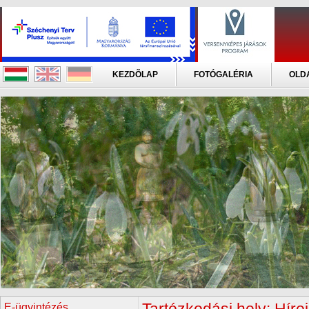
KEZDÕLAP
FOTÓGALÉRIA
OLD
E-ügyintézés