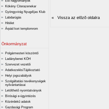
Élő hagyományok
Kökény Citerazenekar
Gyöngyvirág Nyugdíjas Klub
« Vissza az elõzõ oldalra
Labdarúgás
Hitélet
Árpád kori templomrom
Önkormányzat
Polgármesteri köszöntő
Ladánybenei KÖH
Szervezet vezetői
AdatkezelésiTájékoztató
Helyi jogszabályok
Szolgáltatási tevékenységek
nyilvántartásai
Letölthető nyomtatványok
Bírósági e-ügyintézés
Közérdekű adatok
Gazdasági Program