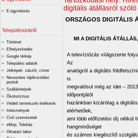
Tartózkodási hely:
Híre
digitális átállásról szól
E-ügyintézés
ORSZÁGOS DIGITÁLIS 
Településünkről
MI A DIGITÁLIS ÁTÁLLÁS
Történet
Elhelyezkedés
A televíziózás világszerte fol
Google térkép
Az
Települési adatok
analógról a digitális földfels
Jelképek: zászló, címer
Nevezetes tájékozódási
is
pontok
megvalósul még az idei – 2013.
Szálláshelyek
időpontjától
Ökoturizmus
hazánkban kizárólag a digitál
Védett természeti értékeink
elérhetőek,
Intézmények
Civil szervezetek
ami több előfizetési díj nélkül 
eMop, Teleház
hangminőséget
Oktatási labor
és számos kiegészítő szolgálta