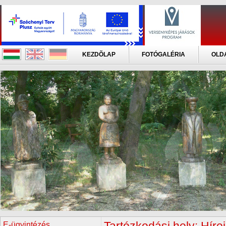
KEZDÕLAP
FOTÓGALÉRIA
OLD
E-ügyintézés