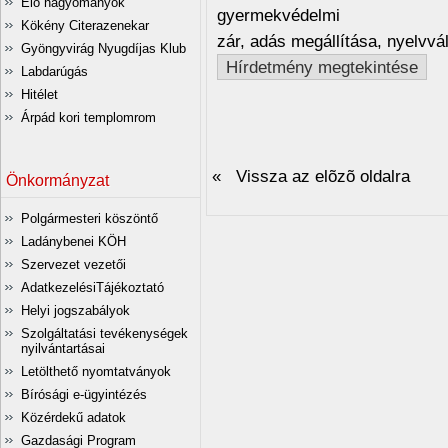
Élő hagyományok
gyermekvédelmi
Kökény Citerazenekar
zár, adás megállítása, nyelvvá
Gyöngyvirág Nyugdíjas Klub
Hírdetmény megtekintése
Labdarúgás
Hitélet
Árpád kori templomrom
« Vissza az elõzõ oldalra
Önkormányzat
Polgármesteri köszöntő
Ladánybenei KÖH
Szervezet vezetői
AdatkezelésiTájékoztató
Helyi jogszabályok
Szolgáltatási tevékenységek
nyilvántartásai
Letölthető nyomtatványok
Bírósági e-ügyintézés
Közérdekű adatok
Gazdasági Program