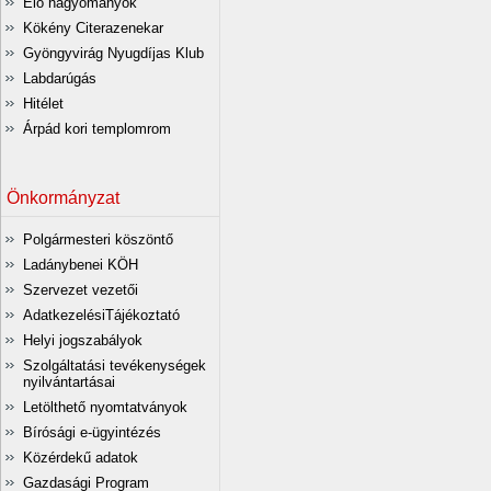
Élő hagyományok
Kökény Citerazenekar
Gyöngyvirág Nyugdíjas Klub
Labdarúgás
Hitélet
Árpád kori templomrom
Önkormányzat
Polgármesteri köszöntő
Ladánybenei KÖH
Szervezet vezetői
AdatkezelésiTájékoztató
Helyi jogszabályok
Szolgáltatási tevékenységek
nyilvántartásai
Letölthető nyomtatványok
Bírósági e-ügyintézés
Közérdekű adatok
Gazdasági Program