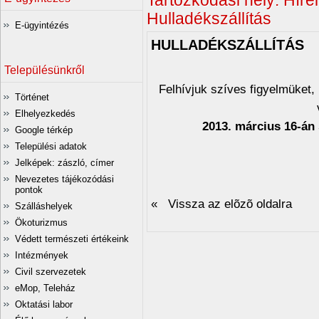
Tartózkodási hely:
Hírei
Hulladékszállítás
E-ügyintézés
HULLADÉKSZÁLLÍTÁS
Településünkről
Felhívjuk szíves figyelmüket
Történet
Elhelyezkedés
2013. március 16-á
Google térkép
Települési adatok
Jelképek: zászló, címer
Nevezetes tájékozódási
pontok
« Vissza az elõzõ oldalra
Szálláshelyek
Ökoturizmus
Védett természeti értékeink
Intézmények
Civil szervezetek
eMop, Teleház
Oktatási labor