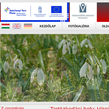
KEZDÕLAP
FOTÓGALÉRIA
OLD
E-ügyintézés