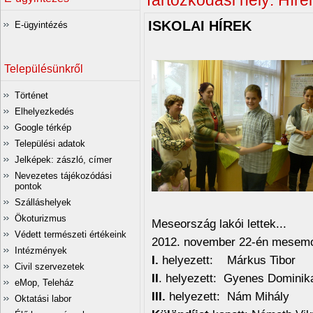
Tartózkodási hely:
Hírei
ISKOLAI HÍREK
E-ügyintézés
Településünkről
Történet
Elhelyezkedés
Google térkép
Települési adatok
Jelképek: zászló, címer
Nevezetes tájékozódási
pontok
Szálláshelyek
Ökoturizmus
Meseország lakói lettek...
Védett természeti értékeink
2012. november 22-én mesemon
Intézmények
I.
helyezett: Márkus Tib
Civil szervezetek
II
. helyezett: Gyenes Domin
eMop, Teleház
III.
helyezett: Nám Mihá
Oktatási labor