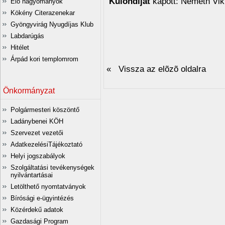
Különdíjat
kapott: Németh Vik
Élő hagyományok
Kökény Citerazenekar
Gyöngyvirág Nyugdíjas Klub
Labdarúgás
Hitélet
Árpád kori templomrom
« Vissza az elõzõ oldalra
Önkormányzat
Polgármesteri köszöntő
Ladánybenei KÖH
Szervezet vezetői
AdatkezelésiTájékoztató
Helyi jogszabályok
Szolgáltatási tevékenységek
nyilvántartásai
Letölthető nyomtatványok
Bírósági e-ügyintézés
Közérdekű adatok
Gazdasági Program