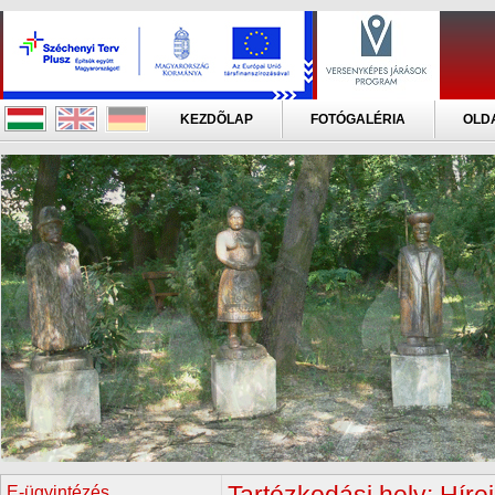
KEZDÕLAP
FOTÓGALÉRIA
OLD
E-ügyintézés