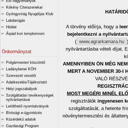
Élő hagyományok
Kökény Citerazenekar
HATÁRIDŐ
Gyöngyvirág Nyugdíjas Klub
Labdarúgás
A törvény előírja, hogy a
leen
Hitélet
bejelentkezni a nyilvántar
Árpád kori templomrom
(
www.agrarkamara.hu
nyilvántartásba vételi díjat.
Önkormányzat
k
Polgármesteri köszöntő
AMENNYIBEN ÖN MÉG NEM 
Ladánybenei KÖH
MERT A NOVEMBER 30-I
Szervezet vezetői
VALÓ RÉSZV
AdatkezelésiTájékoztató
REGISZTRÁC
Helyi jogszabályok
MOST MEGÉRI MINÉL ELŐ
Szolgáltatási tevékenységek
nyilvántartásai
regisztrálók
ingyenesen k
Letölthető nyomtatványok
szolgáltatását, a hetente fr
Bírósági e-ügyintézés
növénytermesztési és állattenyé
Közérdekű adatok
Gazdasági Program