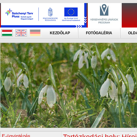
KEZDÕLAP
FOTÓGALÉRIA
OLD
E-ügyintézés