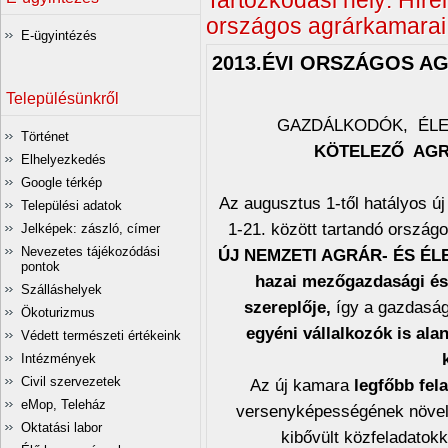
Tartózkodási hely:
Hírei
országos agrárkamarai
E-ügyintézés
2013.ÉVI ORSZÁGOS 
Településünkről
GAZDÁLKODÓK, ÉLE
Történet
KÖTELEZŐ AGR
Elhelyezkedés
Google térkép
Az augusztus 1-től hatályos új
Települési adatok
1-21. között tartandó ország
Jelképek: zászló, címer
Nevezetes tájékozódási
ÚJ NEMZETI AGRÁR- ÉS É
pontok
hazai mezőgazdasági és 
Szálláshelyek
szereplője,
így a gazdaság
Ökoturizmus
egyéni vállalkozók is ala
Védett természeti értékeink
Intézmények
Civil szervezetek
Az új kamara
legfőbb fel
eMop, Teleház
versenyképességének növel
Oktatási labor
kibővült közfeladatokk