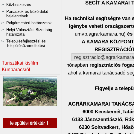
SEGÍT A KAMARAI 
Közbeszerzés
Panaszok és közérdekű
bejelentések
Ha technikai segítségre van 
Polgármesteri határozatok
igénybe veheti országszert
Helyi Választási Bizottság
umvp.agrarkamara.hu)
és
határozatai
A KAMARA KÖZPONTI
Településfejlesztési és
Településüzemeltetési
REGISZTRÁCIÓT:
regisztracio@agrarkamara
Turisztikai kisfilm
hónapban
regisztrációs foga
Kunbaracsról
ahol a kamarai tanácsadó seg
Figyelje a telepü
AGRÁRKAMARAI TANÁCSA
6000 Kecskemét,Tatár
6133 Jászszentlászló, Rák
6230 Soltvadkert, Hősö