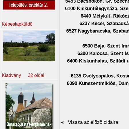
6453 Bácsbokod, Gr. Széchen
6100 Kiskunfélegyháza, Sze
6449 Mélykút, Rákócz
6237 Kecel, Szabadsá
Képeslapküldõ
6527 Nagybaracska, Szabad
6500 Baja, Szent Imr
6300 Kalocsa, Szent Is
6400 Kiskunhalas, Sziládi 
Kiadvány 32 oldal
6135 Csólyospálos, Kossu
6090 Kunszentmiklós, Damj
« Vissza az elõzõ oldalra