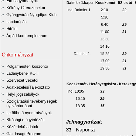
Élő hagyományok
Daimler 1.kapu
- Kecskemét
- 52-es út
-
Kökény Citerazenekar
Ind: Daimler 1.
2:10
33
Gyöngyvirág Nyugdíjas Klub
5:30
Labdarúgás
6:40
29
Hitélet
11:00
31
Árpád kori templomrom
13:30
14:10
Daimler 1.
15:25
29
Önkormányzat
17:00
31
Polgármesteri köszöntő
19:30
31
Ladánybenei KÖH
Szervezet vezetői
Kecskemét
- Hetényegyháza
- Kerekeg
AdatkezelésiTájékoztató
Ind.
10:05
33
Helyi jogszabályok
16:15
29
Szolgáltatási tevékenységek
nyilvántartásai
18:35
15
Letölthető nyomtatványok
Bírósági e-ügyintézés
Jelmagyarázat:
Közérdekű adatok
31
Naponta
Gazdasági Program