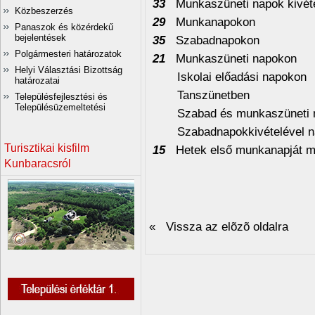
33
Munkaszüneti napok kivéte
Közbeszerzés
29
Munkanapokon
Panaszok és közérdekű
bejelentések
35
Szabadnapokon
Polgármesteri határozatok
21
Munkaszüneti napokon
Helyi Választási Bizottság
Iskolai előadási napokon
határozatai
Tanszünetben
Településfejlesztési és
Településüzemeltetési
Szabad és munkaszüneti 
Szabadnapokkivételével n
Turisztikai kisfilm
15
Hetek első munkanapját m
Kunbaracsról
« Vissza az elõzõ oldalra