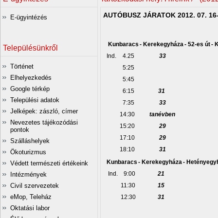
AUTÓBUSZ JÁRATOK 2012. 07. 16
E-ügyintézés
Kunbaracs
- Kerekegyháza
- 52-es út
- 
Településünkről
Ind.
4.25
33
Történet
5:25
Elhelyezkedés
5:45
Google térkép
6:15
31
Települési adatok
7:35
33
Jelképek: zászló, címer
14:30
tanévben
Nevezetes tájékozódási
15:20
29
pontok
17:10
29
Szálláshelyek
18:10
31
Ökoturizmus
Kunbaracs
- Kerekegyháza
- Hetényegy
Védett természeti értékeink
Ind.
9:00
21
Intézmények
Civil szervezetek
11:30
15
eMop, Teleház
12:30
31
Oktatási labor