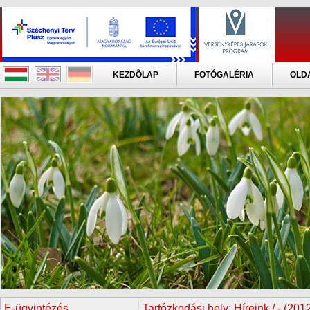
KEZDÕLAP
FOTÓGALÉRIA
OLD
E-ügyintézés
Tartózkodási hely:
Híreink / - (201