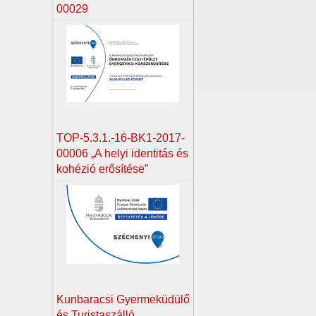
00029
TOP-5.3.1.-16-BK1-2017-
00006 „A helyi identitás és
kohézió erősítése”
Kunbaracsi Gyermeküdülő
és Turistaszálló