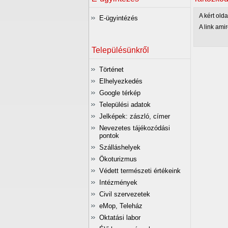
A kért olda
E-ügyintézés
A link amir
Településünkről
Történet
Elhelyezkedés
Google térkép
Települési adatok
Jelképek: zászló, címer
Nevezetes tájékozódási
pontok
Szálláshelyek
Ökoturizmus
Védett természeti értékeink
Intézmények
Civil szervezetek
eMop, Teleház
Oktatási labor