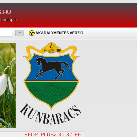
.HU
 honlapja
»
AKADÁLYMENTES VERZIÓ
EFOP_PLUSZ-3.1.3./TEF-