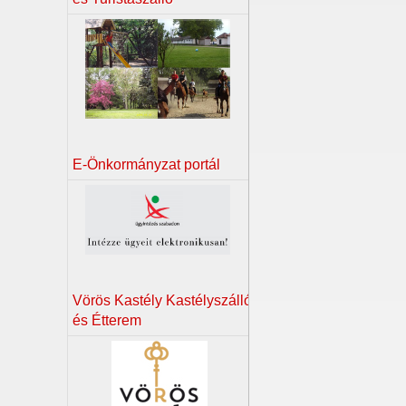
E-Önkormányzat portál
Vörös Kastély Kastélyszálló
és Étterem