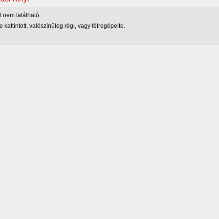
l nem található.
e kattintott, valószínûleg régi, vagy félregépelte.