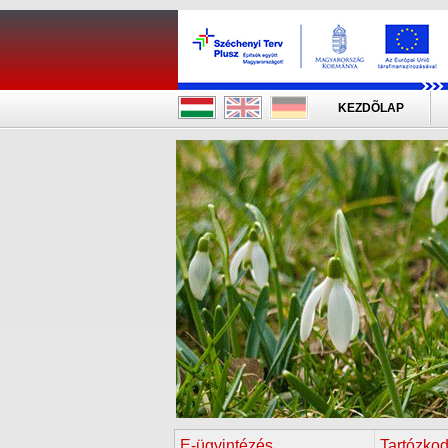
KEZDÕLAP
E-ügyintézés
Tartózkod