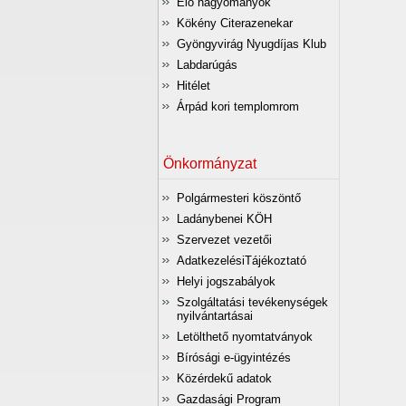
Élő hagyományok
Kökény Citerazenekar
Gyöngyvirág Nyugdíjas Klub
Labdarúgás
Hitélet
Árpád kori templomrom
Önkormányzat
Polgármesteri köszöntő
Ladánybenei KÖH
Szervezet vezetői
AdatkezelésiTájékoztató
Helyi jogszabályok
Szolgáltatási tevékenységek
nyilvántartásai
Letölthető nyomtatványok
Bírósági e-ügyintézés
Közérdekű adatok
Gazdasági Program