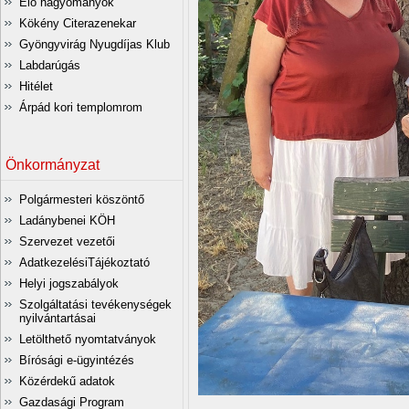
Élő hagyományok
Kökény Citerazenekar
Gyöngyvirág Nyugdíjas Klub
Labdarúgás
Hitélet
Árpád kori templomrom
Önkormányzat
Polgármesteri köszöntő
Ladánybenei KÖH
Szervezet vezetői
AdatkezelésiTájékoztató
Helyi jogszabályok
Szolgáltatási tevékenységek
nyilvántartásai
Letölthető nyomtatványok
Bírósági e-ügyintézés
Közérdekű adatok
Gazdasági Program