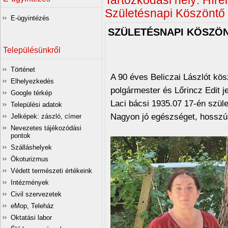
Tartózkodási hely:
Híre
Születésnapi Köszöntő
E-ügyintézés
SZÜLETÉSNAPI KÖSZÖ
Településünkről
Történet
A 90 éves Beliczai Lászlót kö
Elhelyezkedés
polgármester és Lőrincz Edit j
Google térkép
Laci bácsi 1935.07 17-én szüle
Települési adatok
Nagyon jó egészséget, hosszú 
Jelképek: zászló, címer
Nevezetes tájékozódási
pontok
Szálláshelyek
Ökoturizmus
Védett természeti értékeink
Intézmények
Civil szervezetek
eMop, Teleház
Oktatási labor