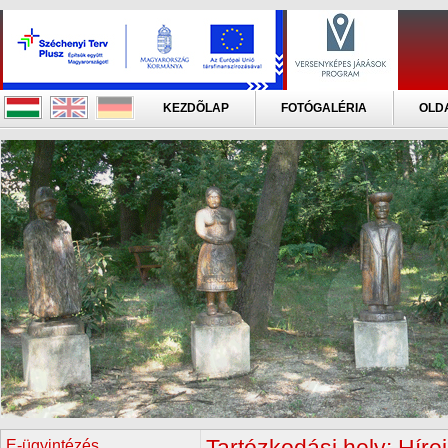
KEZDÕLAP
FOTÓGALÉRIA
OLD
E-ügyintézés