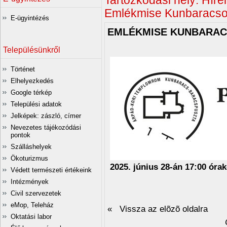
Tartózkodási hely:
Híre
Emlékmise Kunbaracs
E-ügyintézés
EMLÉKMISE KUNBARA
Településünkről
Történet
Elhelyezkedés
Google térkép
Települési adatok
Jelképek: zászló, címer
Nevezetes tájékozódási
pontok
Szálláshelyek
Ökoturizmus
2025. június 28-án 17:00 óra
Védett természeti értékeink
Intézmények
Civil szervezetek
eMop, Teleház
« Vissza az elõzõ oldalra
Oktatási labor