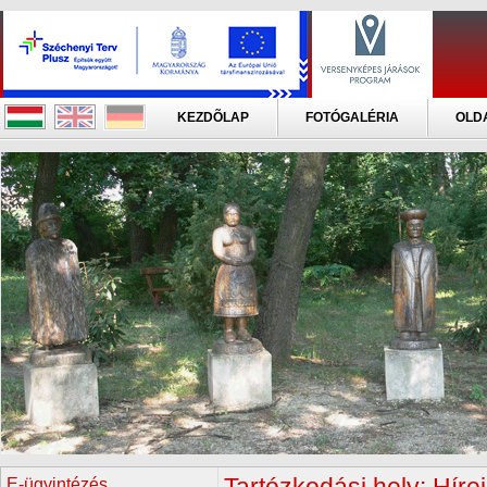
KEZDÕLAP
FOTÓGALÉRIA
OLD
E-ügyintézés