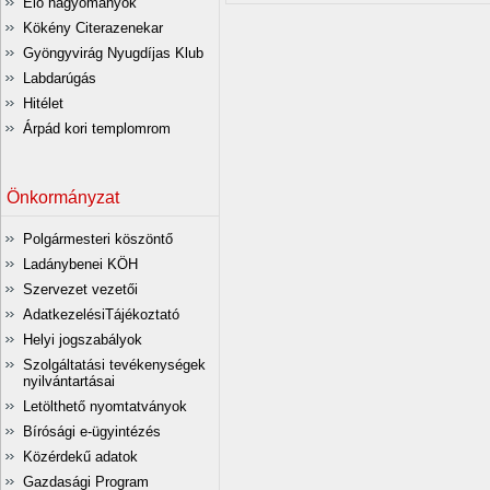
Élő hagyományok
Kökény Citerazenekar
Gyöngyvirág Nyugdíjas Klub
Labdarúgás
Hitélet
Árpád kori templomrom
Önkormányzat
Polgármesteri köszöntő
Ladánybenei KÖH
Szervezet vezetői
AdatkezelésiTájékoztató
Helyi jogszabályok
Szolgáltatási tevékenységek
nyilvántartásai
Letölthető nyomtatványok
Bírósági e-ügyintézés
Közérdekű adatok
Gazdasági Program