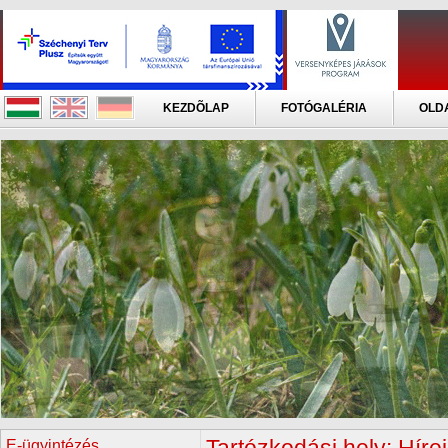
KEZDÕLAP
FOTÓGALÉRIA
OLD
E-ügyintézés