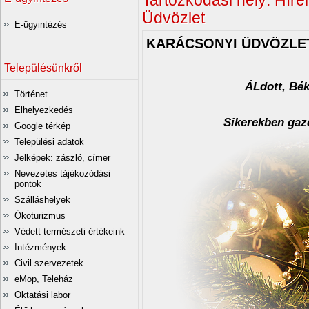
Tartózkodási hely:
Hírei
Üdvözlet
E-ügyintézés
KARÁCSONYI ÜDVÖZLE
Településünkről
ÁLdott, Bé
Történet
Elhelyezkedés
Sikerekben gaz
Google térkép
Települési adatok
Jelképek: zászló, címer
Nevezetes tájékozódási
pontok
Szálláshelyek
Ökoturizmus
Védett természeti értékeink
Intézmények
Civil szervezetek
eMop, Teleház
Oktatási labor