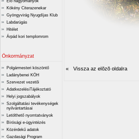
Élő hagyományok
Kökény Citerazenekar
Gyöngyvirág Nyugdíjas Klub
Labdarúgás
Hitélet
Árpád kori templomrom
Önkormányzat
Polgármesteri köszöntő
« Vissza az elõzõ oldalra
Ladánybenei KÖH
Szervezet vezetői
AdatkezelésiTájékoztató
Helyi jogszabályok
Szolgáltatási tevékenységek
nyilvántartásai
Letölthető nyomtatványok
Bírósági e-ügyintézés
Közérdekű adatok
Gazdasági Program