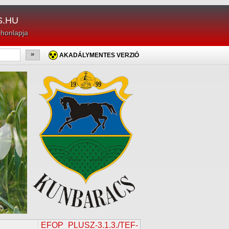
.HU
 honlapja
»
AKADÁLYMENTES VERZIÓ
EFOP_PLUSZ-3.1.3./TEF-