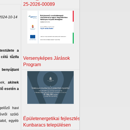
25-2026-00089
024-10-14
estülete a
célú tűzifa
Versenyképes Járások
Program
 benyújtani
ynek,
akinek
élő esetén a
gelőző havi
évről szóló
Épületenergetikai fejlesztés
atot, egyéb
Kunbaracs településen