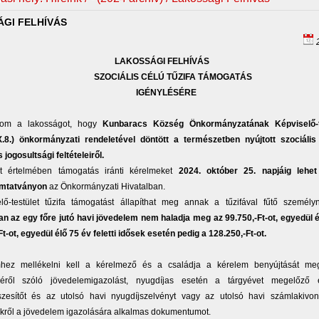
GI FELHÍVÁS
2
LAKOSSÁGI FELHÍVÁS
SZOCIÁLIS CÉLÚ TŰZIFA TÁMOGATÁS
IGÉNYLÉSÉRE
atom a lakosságot, hogy
Kunbaracs Község Önkormányzatának Képviselő-t
X.8.) önkormányzati rendeletével döntött a természetben nyújtott szociális 
jogosultsági feltételeiről.
t értelmében támogatás iránti kérelmeket
2024. október 25. napjáig lehet
mtatványon
az Önkormányzati Hivatalban.
lő-testület tűzifa támogatást állapíthat meg annak a tűzifával fűtő személ
an az egy főre jutó havi jövedelem nem haladja meg az 99.750,-Ft-ot, egyedül 
Ft-ot, egyedül élő 75 év feletti idősek esetén pedig a 128.250,-Ft-ot.
hez mellékelni kell a kérelmező és a családja a kérelem benyújtását me
méről szóló jövedelemigazolást, nyugdíjas esetén a tárgyévet megelőző 
szesítőt és az utolsó havi nyugdíjszelvényt vagy az utolsó havi számlakivon
kről a jövedelem igazolására alkalmas dokumentumot.