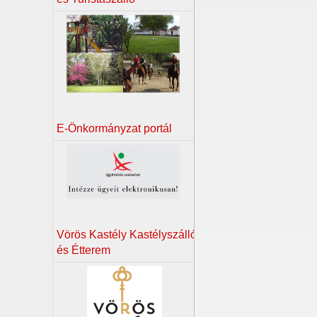
E-Önkormányzat portál
Vörös Kastély Kastélyszálló
és Étterem