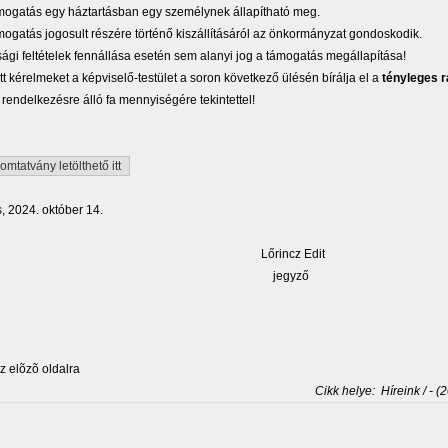
ámogatás egy háztartásban egy személynek állapítható meg.
ámogatás jogosult részére történő kiszállításáról az önkormányzat gondoskodik.
sági feltételek fennállása esetén sem alanyi jog a támogatás megállapítása!
tt kérelmeket a képviselő-testület a soron következő ülésén bírálja el a
tényleges r
 rendelkezésre álló fa mennyiségére tekintettel!
mtatvány letölthető itt
 2024. október 14.
őrincz Edit
jegyző
 elõzõ oldalra
Cikk helye:
Híreink / - (