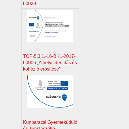
00029
TOP-5.3.1.-16-BK1-2017-
00006 „A helyi identitás és
kohézió erősítése”
Kunbaracsi Gyermeküdülő
és Turistaszálló