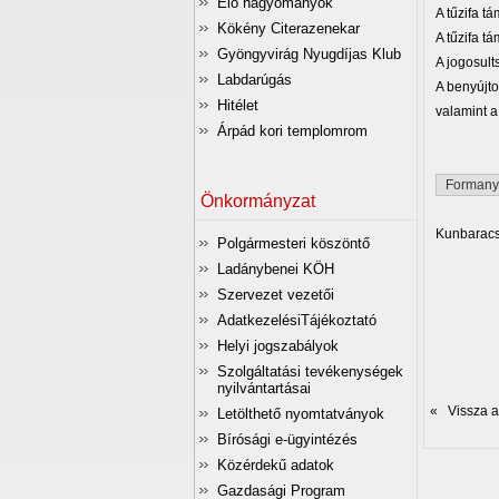
Élő hagyományok
A tűzifa t
Kökény Citerazenekar
A tűzifa t
Gyöngyvirág Nyugdíjas Klub
A jogosult
Labdarúgás
A benyújto
Hitélet
valamint a
Árpád kori templomrom
Formanyo
Önkormányzat
Kunbaracs,
Polgármesteri köszöntő
Ladánybenei KÖH
L
Szervezet vezetői
AdatkezelésiTájékoztató
Helyi jogszabályok
Szolgáltatási tevékenységek
nyilvántartásai
« Vissza az
Letölthető nyomtatványok
Bírósági e-ügyintézés
Közérdekű adatok
Gazdasági Program