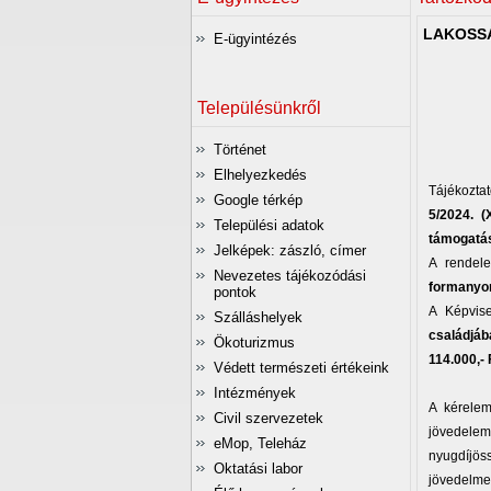
LAKOSSÁ
E-ügyintézés
Településünkről
Történet
Elhelyezkedés
Tájékozt
Google térkép
5/2024. (
Települési adatok
támogatás 
Jelképek: zászló, címer
A rendele
Nevezetes tájékozódási
formanyo
pontok
A Képvise
Szálláshelyek
családjáb
Ökoturizmus
114.000,- 
Védett természeti értékeink
Intézmények
A kérelem
Civil szervezetek
jövedele
eMop, Teleház
nyugdíjös
Oktatási labor
jövedelme