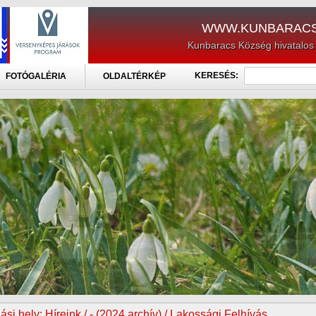
WWW.KUNBARACS
Kunbaracs Község hivatalos
KERESÉS:
FOTÓGALÉRIA
OLDALTÉRKÉP
ási hely:
Híreink / - (2024 archív) / Lakossági Felhívás