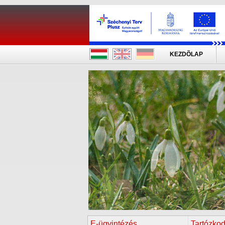
KEZDÕLAP
E-ügyintézés
Tartózkod