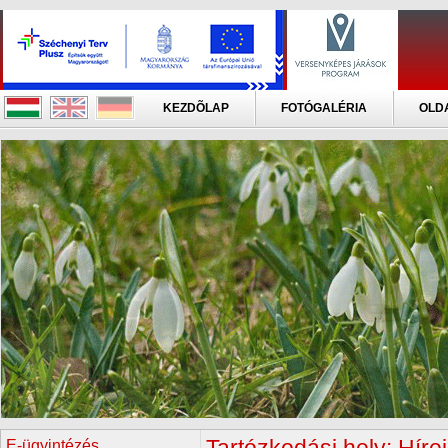
KEZDÕLAP
FOTÓGALÉRIA
OLD
E-ügyintézés