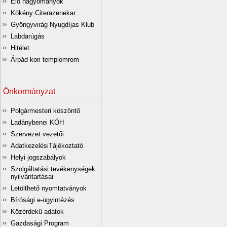
Élő hagyományok
Kökény Citerazenekar
Gyöngyvirág Nyugdíjas Klub
Labdarúgás
Hitélet
Árpád kori templomrom
Önkormányzat
Polgármesteri köszöntő
Ladánybenei KÖH
Szervezet vezetői
AdatkezelésiTájékoztató
Helyi jogszabályok
Szolgáltatási tevékenységek
nyilvántartásai
Letölthető nyomtatványok
Bírósági e-ügyintézés
Közérdekű adatok
Gazdasági Program