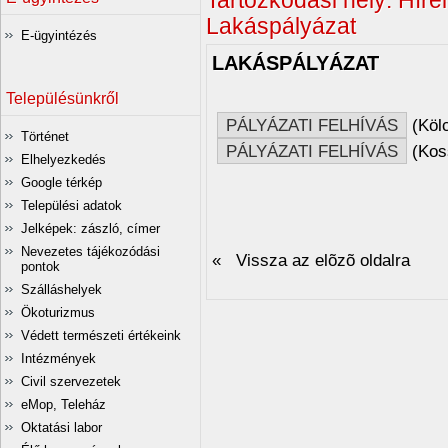
Tartózkodási hely:
Hírei
Lakáspályázat
E-ügyintézés
LAKÁSPÁLYÁZAT
Településünkről
PÁLYÁZATI FELHÍVÁS
(Kölc
Történet
PÁLYÁZATI FELHÍVÁS
(Koss
Elhelyezkedés
Google térkép
Települési adatok
Jelképek: zászló, címer
Nevezetes tájékozódási
« Vissza az elõzõ oldalra
pontok
Szálláshelyek
Ökoturizmus
Védett természeti értékeink
Intézmények
Civil szervezetek
eMop, Teleház
Oktatási labor