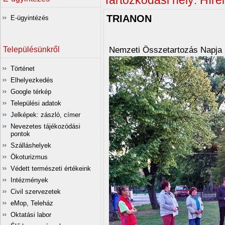
Tartózkodási hely:
Hírei
TRIANON
E-ügyintézés
Nemzeti Összetartozás Napja 2
Településünkről
Történet
Elhelyezkedés
Google térkép
Települési adatok
Jelképek: zászló, címer
Nevezetes tájékozódási
pontok
Szálláshelyek
Ökoturizmus
Védett természeti értékeink
Intézmények
Civil szervezetek
eMop, Teleház
Oktatási labor