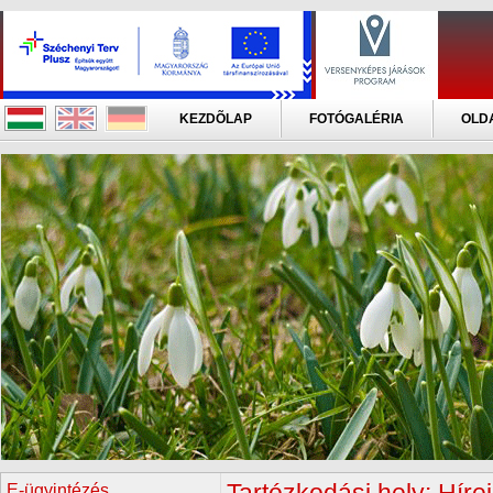
KEZDÕLAP
FOTÓGALÉRIA
OLD
E-ügyintézés