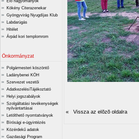
Élő hagyományok
Kökény Citerazenekar
Gyöngyvirág Nyugdíjas Klub
Labdarúgás
Hitélet
Árpád kori templomrom
Önkormányzat
Polgármesteri köszöntő
Ladánybenei KÖH
Szervezet vezetői
AdatkezelésiTájékoztató
Helyi jogszabályok
Szolgáltatási tevékenységek
nyilvántartásai
« Vissza az elõzõ oldalra
Letölthető nyomtatványok
Bírósági e-ügyintézés
Közérdekű adatok
Gazdasági Program