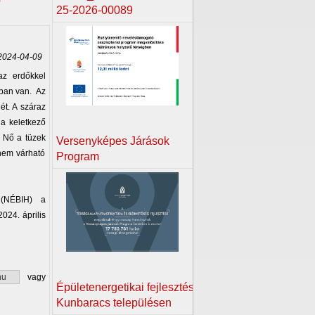
25-2026-00089
024-04-09
az erdőkkel
tban van. Az
ét. A száraz
 a keletkező
. Nő a tüzek
Versenyképes Járások
 nem várható
Program
l (NÉBIH) a
024. április
.hu
vagy
Épületenergetikai fejlesztés
Kunbaracs településen