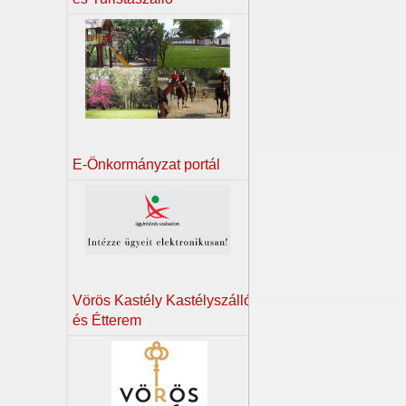
E-Önkormányzat portál
Vörös Kastély Kastélyszálló
és Étterem