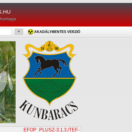
.HU
 honlapja
»
AKADÁLYMENTES VERZIÓ
EFOP_PLUSZ-3.1.3./TEF-
m