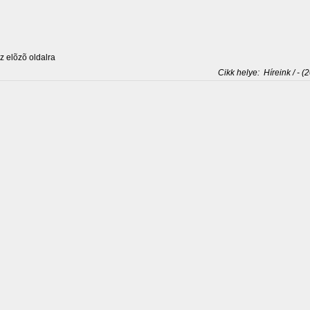
 elõzõ oldalra
Cikk helye:
Híreink / - (