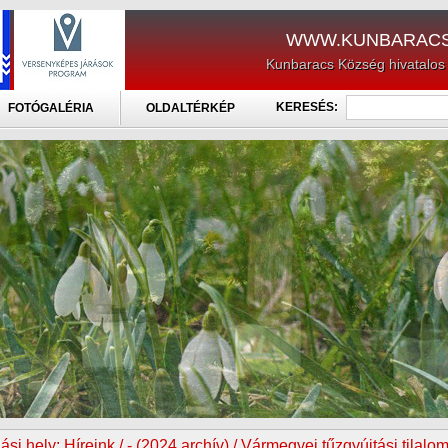
WWW.KUNBARACS
Kunbaracs Község hivatalos
KERESÉS:
FOTÓGALÉRIA
OLDALTÉRKÉP
ási hely:
Híreink / - (2024 archív) / Vármegyei tűzgyújtási tilalo