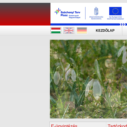
KEZDÕLAP
E-ügyintézés
Tartózkod