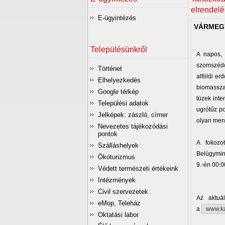
elrendel
E-ügyintézés
VÁRMEGY
Településünkről
A napos, 
szomszédos
Történet
alföldi er
Elhelyezkedés
biomassza 
Google térkép
tüzek inte
Települési adatok
ugrótűz po
Jelképek: zászló, címer
olyan men
Nevezetes tájékozódási
pontok
A fokozot
Szálláshelyek
Belügymin
Ökoturizmus
9.-én 00:0
Védett természeti értékeink
Intézmények
Civil szervezetek
Az aktuál
eMop, Teleház
a
www.ka
Oktatási labor