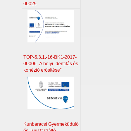
00029
TOP-5.3.1.-16-BK1-2017-
00006 „A helyi identitás és
kohézió erősítése”
Kunbaracsi Gyermeküdülő
és Turistaszálló