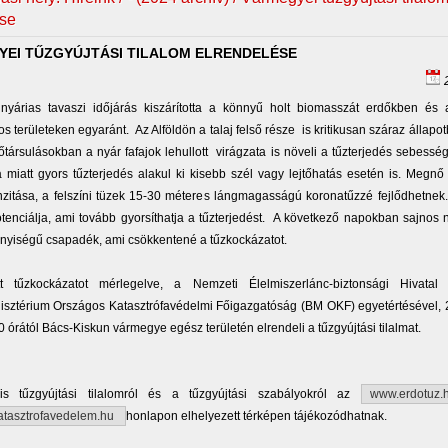
ése
EI TŰZGYÚJTÁSI TILALOM ELRENDELÉSE
2
nyárias tavaszi időjárás kiszárította a könnyű holt biomasszát erdőkben és 
 területeken egyaránt. Az Alföldön a talaj felső része is kritikusan száraz állapo
dőtársulásokban a nyár fafajok lehullott virágzata is növeli a tűzterjedés sebesség
miatt gyors tűzterjedés alakul ki kisebb szél vagy lejtőhatás esetén is. Megnő
nzitása, a felszíni tüzek 15-30 méteres lángmagasságú koronatűzzé fejlődhetnek
tenciálja, ami tovább gyorsíthatja a tűzterjedést. A következő napokban sajnos
nyiségű csapadék, ami csökkentené a tűzkockázatot.
t tűzkockázatot mérlegelve, a Nemzeti Élelmiszerlánc-biztonsági Hivata
isztérium Országos Katasztrófavédelmi Főigazgatóság (BM OKF) egyetértésével, 2
0 órától Bács-Kiskun vármegye egész területén elrendeli a tűzgyújtási tilalmat.
is tűzgyújtási tilalomról és a tűzgyújtási szabályokról az
www.erdotuz
tasztrofavedelem.hu
honlapon elhelyezett térképen tájékozódhatnak.