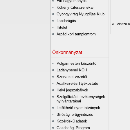
Élő hagyományok
Kökény Citerazenekar
Gyöngyvirág Nyugdíjas Klub
Labdarúgás
« Vissza az
Hitélet
Árpád kori templomrom
Önkormányzat
Polgármesteri köszöntő
Ladánybenei KÖH
Szervezet vezetői
AdatkezelésiTájékoztató
Helyi jogszabályok
Szolgáltatási tevékenységek
nyilvántartásai
Letölthető nyomtatványok
Bírósági e-ügyintézés
Közérdekű adatok
Gazdasági Program