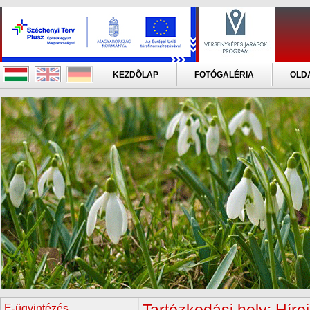
KEZDÕLAP
FOTÓGALÉRIA
OLD
E-ügyintézés