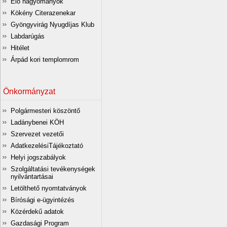
Élő hagyományok
Kökény Citerazenekar
Gyöngyvirág Nyugdíjas Klub
Labdarúgás
Hitélet
Árpád kori templomrom
Önkormányzat
Polgármesteri köszöntő
Ladánybenei KÖH
Szervezet vezetői
AdatkezelésiTájékoztató
Helyi jogszabályok
Szolgáltatási tevékenységek
nyilvántartásai
Letölthető nyomtatványok
Bírósági e-ügyintézés
Közérdekű adatok
Gazdasági Program