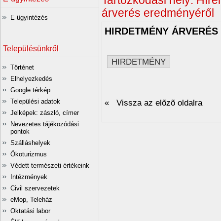
Tartózkodási hely:
Híre
árverés eredményéről
E-ügyintézés
HIRDETMÉNY ÁRVERÉS
Településünkről
HIRDETMÉNY
Történet
Elhelyezkedés
Google térkép
Települési adatok
« Vissza az elõzõ oldalra
Jelképek: zászló, címer
Nevezetes tájékozódási
pontok
Szálláshelyek
Ökoturizmus
Védett természeti értékeink
Intézmények
Civil szervezetek
eMop, Teleház
Oktatási labor