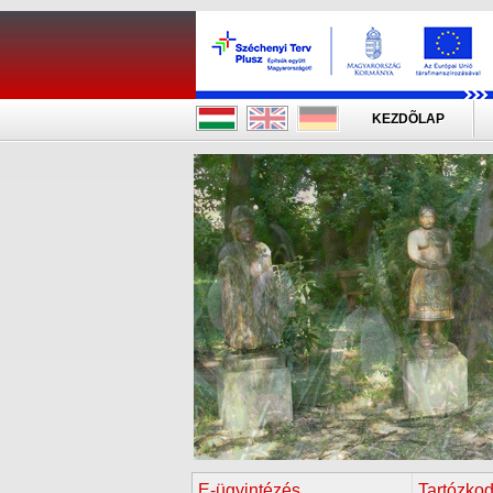
KEZDÕLAP
E-ügyintézés
Tartózkod