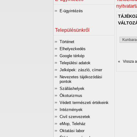
nyitvatart
E-ügyintézés
TÁJÉKOZ
VÁLTOZ
Településünkről
Kunbarac
Történet
Elhelyezkedés
Google térkép
« Vissza az
Települési adatok
Jelképek: zászló, címer
Nevezetes tájékozódási
pontok
Szálláshelyek
Ökoturizmus
Védett természeti értékeink
Intézmények
Civil szervezetek
eMop, Teleház
Oktatási labor