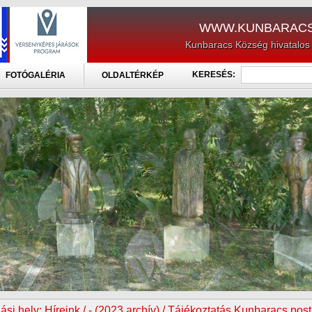
WWW.KUNBARACS
Kunbaracs Község hivatalos
KERESÉS:
FOTÓGALÉRIA
OLDALTÉRKÉP
ási hely:
Híreink / - (2023 archív) / Tájékoztatás Kunbaracs pos