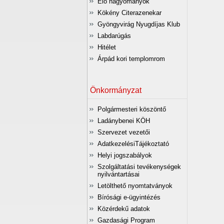
Élő hagyományok
Kökény Citerazenekar
Gyöngyvirág Nyugdíjas Klub
Labdarúgás
Hitélet
Árpád kori templomrom
Önkormányzat
Polgármesteri köszöntő
Ladánybenei KÖH
Szervezet vezetői
AdatkezelésiTájékoztató
Helyi jogszabályok
Szolgáltatási tevékenységek
nyilvántartásai
Letölthető nyomtatványok
Bírósági e-ügyintézés
Közérdekű adatok
Gazdasági Program