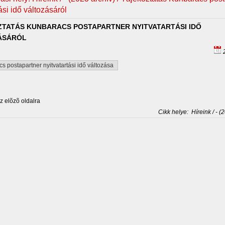
ási idő változásáról
TATÁS KUNBARACS POSTAPARTNER NYITVATARTÁSI IDŐ
ÁSÁRÓL
2
s postapartner nyitvatartási idő változása
 elõzõ oldalra
Cikk helye:
Híreink / - (