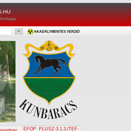
.HU
 honlapja
»
AKADÁLYMENTES VERZIÓ
EFOP_PLUSZ-3.1.3./TEF-
tapartner