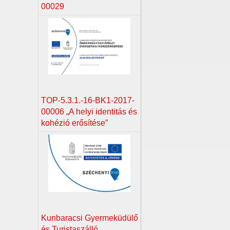
00029
TOP-5.3.1.-16-BK1-2017-
00006 „A helyi identitás és
kohézió erősítése”
Kunbaracsi Gyermeküdülő
és Turistaszálló