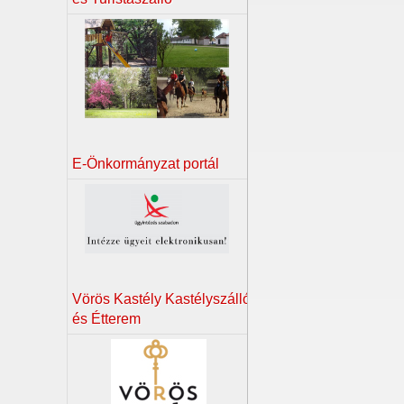
E-Önkormányzat portál
Vörös Kastély Kastélyszálló
és Étterem